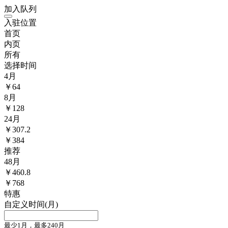
加入队列
入驻位置
首页
内页
所有
选择时间
4
月
￥
64
8
月
￥
128
24
月
￥
307.2
￥384
推荐
48
月
￥
460.8
￥768
特惠
自定义时间(月)
最少1月，最多240月