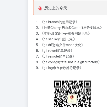
历史上的今天
《
》
git branch的使用记录
《
》
批量Cherry-Pick多Commit与分支脚本
《
》
本地git SSH key相关问题记录
《
》
git ssh key问题记录
《
》
git diff忽略文件mode变化
《
》
git revert简单记录
《
》
git remote简单记录
《
》
git config时fatal not in a git directory
《
》
git log命令参数部分记录