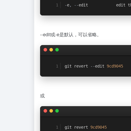
-
e
,
--
edit            edit t
--edit或-e是默认，可以省略。
git revert 
--
edit 
9cd9045
或
git revert 
9cd9045