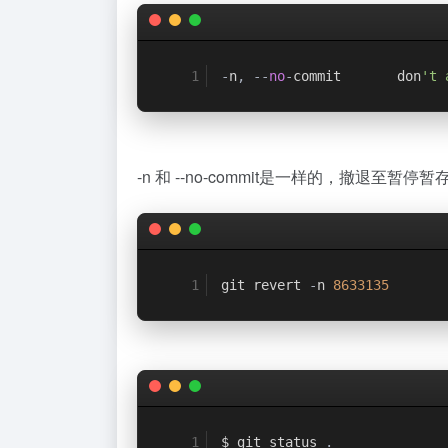
-
n
,
--
no
-
commit       don
't 
-n 和 --no-commit是一样的，撤退至
git revert 
-
n 
8633135
$ git status 
.