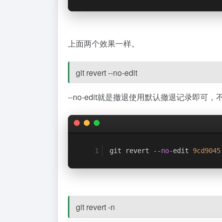
上面两个效果一样。
git revert --no-edit
--no-edit就是撤退使用默认撤退记录即可
git revert 
--
no
-
edit 
9cd9045
git revert -n