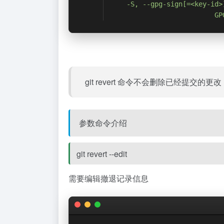
    -S, --gpg-sign[=<key-id>
                          GP
git revert 命令不会删除已经提
参数命令介绍
git revert --edit
需要编辑撤退记录信息