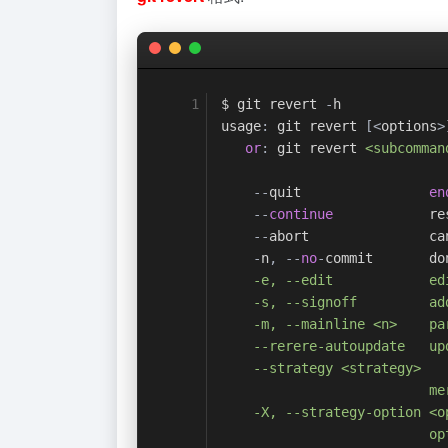
$ git revert 
-
h
usage
:
 git revert 
[<
options
>
or
:
 git revert 
<subcomman
--
quit                
en
--
continue
            re
--
abort               ca
-
n
,
--
no
-
commit       do
    -e, --edit            ed
    -s, --signoff         ad
    -m, --mainline <n>    pa
    --rerere-autoupdate   up
    --strategy <strategy>
                          me
    -X, --strategy-option <o
                          op