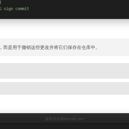
]
G sign commit
交的更改，而是用于撤销这些更改并将它们保存在仓库中。
版权所有@biumall.com