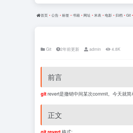
首页
•
公告
•
标签
•
书籍
•
网址
•
米表
•
电影
•
归档
•
Git
•
Git
2年前更新
admin
4.8K
前言
git
revert是撤销中间某次commit。今
正文
git revert
格式: