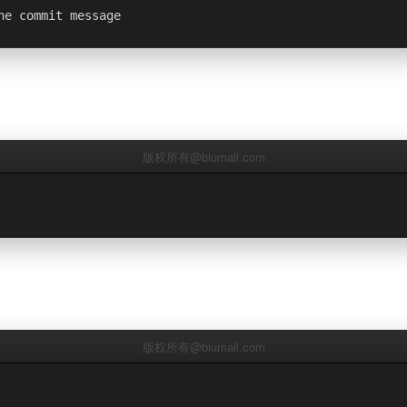
he commit message
版权所有@biumall.com
版权所有@biumall.com