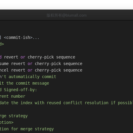
版权所有@biumall.com
]
<
commit
-
ish
>...
d>
d
 revert 
or
 cherry
-
pick sequence
sume revert 
or
 cherry
-
pick sequence
ncel revert 
or
 cherry
-
pick sequence
n
't automatically commit
it the commit message
d Signed-off-by:
rent number
date the index with reused conflict resolution if possib
rge strategy
ption>
tion for merge strategy