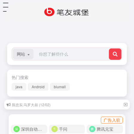
网站
热门搜索
java
Android
biumall
陈忠实:马罗大叔 (12/02)
顾城：门前 (07/07)
广告入驻
深圳自动化商城
千问
腾讯元宝