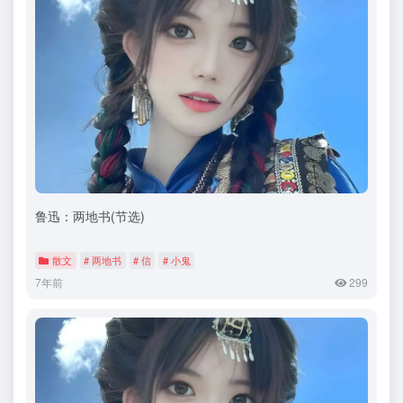
鲁迅：两地书(节选)
散文
# 两地书
# 信
# 小鬼
7年前
299