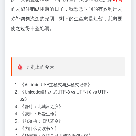
的去留住稍纵即逝的日子，我想恁时间的有效利用去
弥补匆匆流逝的光阴。剩下的生命愈是短暂，我愈要
使之过得丰盈饱满。
历史上的今天
《
》
Android USB主模式与从模式记录
《
Unicode编码方式UTF-8 vs UTF-16 vs UTF-
》
32
《
》
舒婷：北戴河之滨
《
》
蒙田：热爱生命
《
》
张潇冉：旧轨还乡
《
》
为什么要读书？
《
》
毕淑敏：幸福是可以传染给别人的