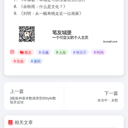
《
》
余秋雨：什么是文化？
《
》
刘明：从一幅寿桃走近一位画家
散文
# 乐趣
# 人生
# 坏日子
# 时间
# 生命
# 蒙田
上一篇
下一篇
[摘]各种基本数据类型转byte数
余光中：乡愁
组并反转
相关文章