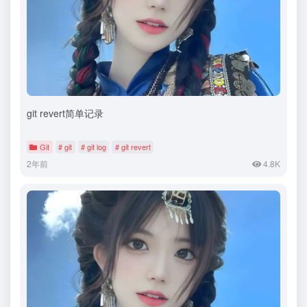
git revert简单记录
Git
# git
# git log
# git revert
2年前
4.8K