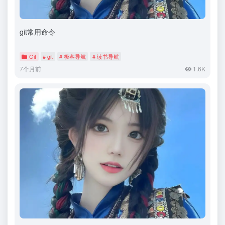
git常用命令
Git
# git
# 极客导航
# 读书导航
7个月前
1.6K