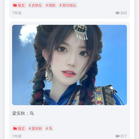
散文
# 史铁生
# 唱歌
# 我与地坛
7年前
343
梁实秋：鸟
散文
# 梁实秋
# 鸟
1年前
317