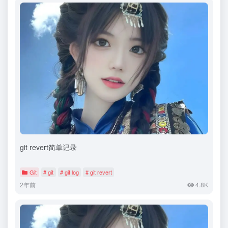
git revert简单记录
Git
# git
# git log
# git revert
2年前
4.8K