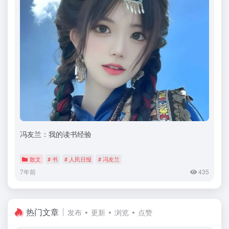
冯友兰：我的读书经验
散文
# 书
# 人民日报
# 冯友兰
7年前
435
热门文章
发布
更新
浏览
点赞