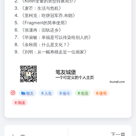
《
》
Kotlin变量的类型转换简介
《
》
麦芒：生活与危机
《
》
里柯克：吃饼冠军乔.布朗
《
》
Fragment的简单使用
《
》
张潇冉：旧轨还乡
《
》
毕淑敏：幸福是可以传染给别人的
《
》
余秋雨：什么是文化？
《
》
刘明：从一幅寿桃走近一位画家
散文
# 人生
# 奋斗
# 生活
# 读书
# 阅读
下一篇