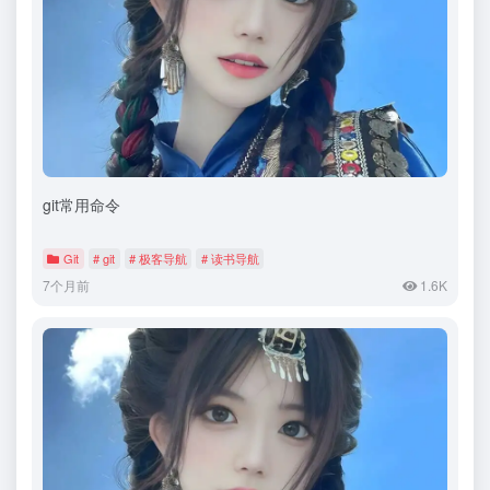
git常用命令
Git
# git
# 极客导航
# 读书导航
7个月前
1.6K