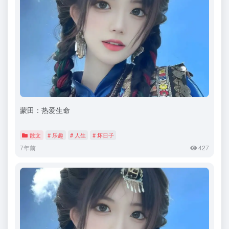
蒙田：热爱生命
散文
# 乐趣
# 人生
# 坏日子
7年前
427