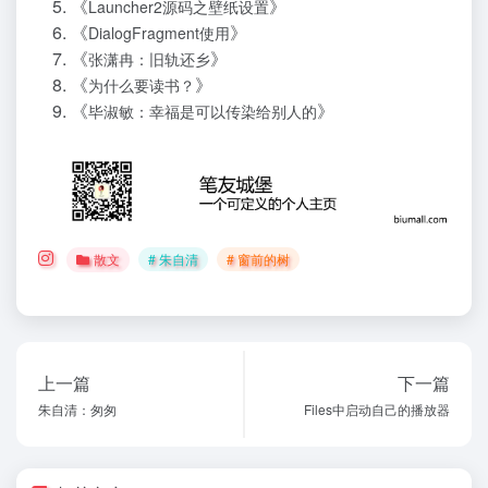
《
》
Launcher2源码之壁纸设置
《
》
DialogFragment使用
《
》
张潇冉：旧轨还乡
《
》
为什么要读书？
《
》
毕淑敏：幸福是可以传染给别人的
散文
# 朱自清
# 窗前的树
上一篇
下一篇
朱自清：匆匆
Files中启动自己的播放器