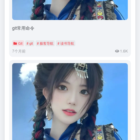
git常用命令
Git
# git
# 极客导航
# 读书导航
7个月前
1.6K