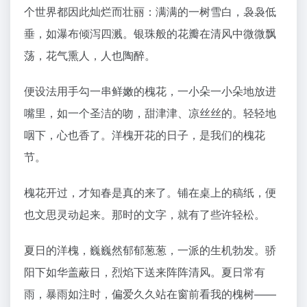
个世界都因此灿烂而壮丽：满满的一树雪白，袅袅低
垂，如瀑布倾泻四溅。银珠般的花瓣在清风中微微飘
荡，花气熏人，人也陶醉。
便设法用手勾一串鲜嫩的槐花，一小朵一小朵地放进
嘴里，如一个圣洁的吻，甜津津、凉丝丝的。轻轻地
咽下，心也香了。洋槐开花的日子，是我们的槐花
节。
槐花开过，才知春是真的来了。铺在桌上的稿纸，便
也文思灵动起来。那时的文字，就有了些许轻松。
夏日的洋槐，巍巍然郁郁葱葱，一派的生机勃发。骄
阳下如华盖蔽日，烈焰下送来阵阵清风。夏日常有
雨，暴雨如注时，偏爱久久站在窗前看我的槐树——