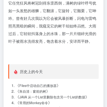
它任凭狂风将树冠刮得东歪西倒，满树的绿叶呼号犹
如一头发怒的雄狮，它翻滚，它旋转，它颤栗，它呻
吟。曾有好几次我以为它会被风暴折断，闪电与雷鸣
照亮黑暗的瞬间，我窥见它的树干却始终岿然。大雨
过后，它轻轻抖落身上的水珠，那一片片细碎光滑的
叶子被雨水洗得发亮，饱含着水分，安详而平静。
历史上的今天
《
》
Files中启动自己的播放器
《
》
朱自清：窗前的树
《
》
JAVA 从一个List里删除包含另一个List的数据
《
》
常用的Monkey命令