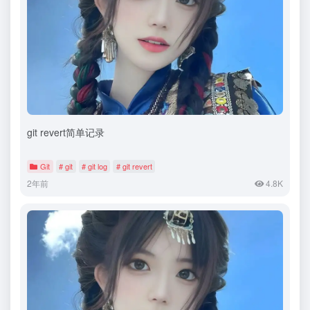
git revert简单记录
Git
# git
# git log
# git revert
2年前
4.8K