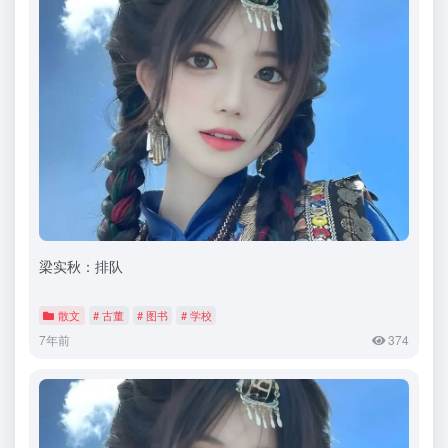
梁实秋：排队
散文
# 古董
# 图书
# 学校
7年前
374