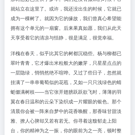
就站立在这里了。或许，我还没出生的时候，它就已
成为一棵树了。就因为它的缘故，我们曾真心希望能
拥有这个单元的一扇窗。后来果真如愿，我们从此天
天享受着它的清凉与恬静，很是满足，很觉幸福。
洋槐在春天，似乎比其它的树都沉稳些。杨与柳都已
翠叶青青，它才爆出米粒般大的嫩芽，只星星点点的
一层隐绿，悄悄然绝不喧哗。又过了些日子，忽然就
挂满了一串串葡萄似的花苞，又如一只只浅绿色的蜻
蜓缀满树枝——当它张开翅膀跃跃欲飞时，薄薄的羽
翼在春日温和的云朵下染织成一片耀眼的银色。那个
清晨你会被一阵来自梦中的花香唤醒，那香味甘甜淡
雅、撩人心脾却又若有若无。你寻着这馥郁走上阳
台，你的精神为之一振，你的眼前为之一亮，顿时整