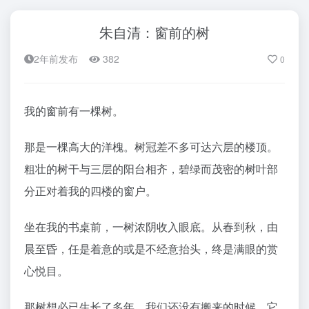
朱自清：窗前的树
2年前发布
382
0
我的窗前有一棵树。
那是一棵高大的洋槐。树冠差不多可达六层的楼顶。
粗壮的树干与三层的阳台相齐，碧绿而茂密的树叶部
分正对着我的四楼的窗户。
坐在我的书桌前，一树浓阴收入眼底。从春到秋，由
晨至昏，任是着意的或是不经意抬头，终是满眼的赏
心悦目。
那树想必已生长了多年。我们还没有搬来的时候，它