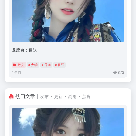
龙应台：目送
散文
# 大学
# 母亲
# 目送
1年前
872
热门文章
发布
更新
浏览
点赞