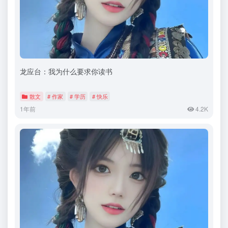
龙应台：我为什么要求你读书
散文
# 作家
# 学历
# 快乐
1年前
4.2K