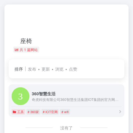
座椅
共 1 篇网站
排序
发布
更新
浏览
点赞
360智慧生活
奇虎科技有限公司360智慧生活集团IOT集团的官方网站，介绍家庭安防、智能家居、智能穿戴、行车安全、IOT生态产品等的网站，还包含说明书下载，视频下载，QA查询，线下网点查询等功能
工具
# 360家
# IOT官网
# wifi
没有了