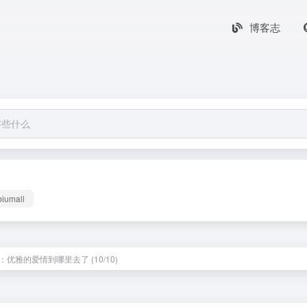
博客志
biumall
：优雅的爱情到哪里去了 (10/10)