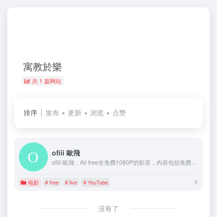
寓教於樂
共 1 篇网站
排序
发布
更新
浏览
点赞
ofiii 歐飛
ofiii 歐飛，All free全免費1080P的影音，內容包括免費戲劇，劇迷首選必看陸劇推薦，集集免費看。高畫質免費動漫，同步推出正版日本動漫新番，還有免費電影，最受歡迎的強檔得獎強片、華語電影。以及免費新聞頻道、免費電視頻道、直播線上看。合法正版，簡單直覺好操作，極致觀影體驗盡在 ofiii 。
电影
# free
# live
# YouTube
没有了