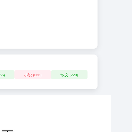
小说
散文
56)
(233)
(229)