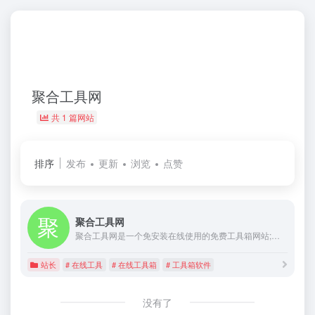
聚合工具网
共 1 篇网站
排序
发布
更新
浏览
点赞
聚合工具网
聚合工具网是一个免安装在线使用的免费工具箱网站;包含站长工具、实用工具、开发工具、娱乐工具。快速检测域名ICP备案查询,Whois拦截状态,手机号网络IP归属地,高速网盘文件图床外链分享等众多小功能等您来体验！
站长
# 在线工具
# 在线工具箱
# 工具箱软件
没有了