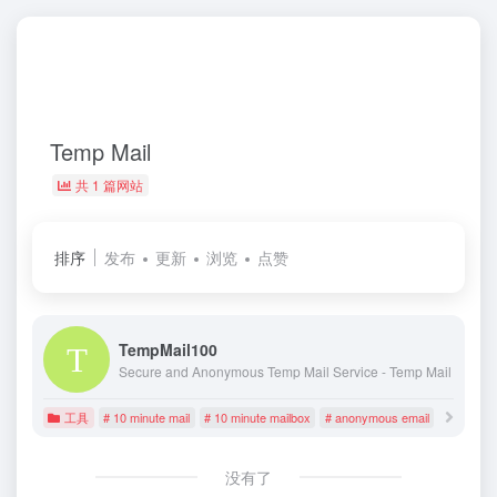
Temp Mail
共 1 篇网站
排序
发布
更新
浏览
点赞
TempMail100
Secure and Anonymous Temp Mail Service - Temp Mail
工具
# 10 minute mail
# 10 minute mailbox
# anonymous email
没有了