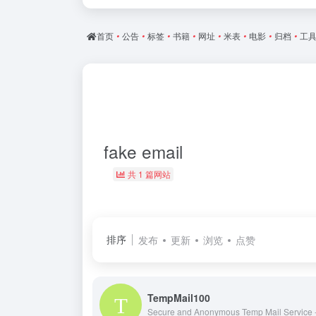
首页
•
公告
•
标签
•
书籍
•
网址
•
米表
•
电影
•
归档
•
工
fake email
共 1 篇网站
排序
发布
更新
浏览
点赞
TempMail100