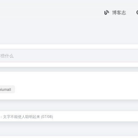
博客志
biumall
：文字不能使人聪明起来 (07/08)