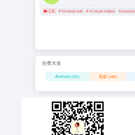
工具
# 10 minute mail
# 10 minute mailbox
# anonymo
分类大全
Android
电影
(550)
(496)