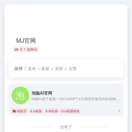
MJ官网
共 1 篇网站
排序
发布
更新
浏览
点赞
泡咖AI官网
泡咖Ai基于最新一代ChatGPT-4大模型和最强Ai绘画Midjourney引擎深度开发而成，可实现AI文生图，图生文，图生图，GPT绘图，AI照片换脸，AI视频换脸等常用能力，泡咖Ai根据中国人使用习惯，进行了深度优化，更好的支持中文和国内网络环境，实现了一个账号，共用算力，轻松无缝切换使用几大王牌Ai能力，让更多人轻松用上，用好Ai。
AI助手
# ai换脸
# AI绘画
# ai视频换脸
没有了