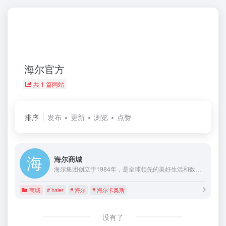
海尔官方
共 1 篇网站
排序
发布
更新
浏览
点赞
海尔商城
海尔集团创立于1984年，是全球领先的美好生活和数字化转型解决方案服务商。我们始终以用户为中心，连续6年作为全球唯一物联网生态品牌蝉联“BrandZ最具价值全球品牌100强”，连续15年稳居“欧睿国际全球大型家电品牌零售量”第一名。
商城
# haier
# 海尔
# 海尔卡奥斯
没有了