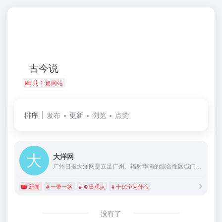
古今说
共 1 篇网站
排序
发布
更新
浏览
点赞
大洋网
广州日报大洋网是立足广州、辐射华南的综合性区域门户网站，为用户提供新闻、生活、论坛等20多个频道。广州日报大洋网是广州日报新媒体发展的先锋，在区域资讯服务、媒体融合发展方面已经获得显著成果。广州日报大洋网是新闻资讯服务的南大门。
新闻
# 一带一路
# 今日观点
# 十亿个为什么
没有了