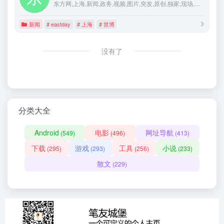
东方网,上海,新闻,政务,视频,图片,突发,原创,独家,现场,报道,博客,微博,交友,评论,访谈,长三角,财经,体育,娱乐,社会,军事,论坛,聊天,短信,世博
新闻
# eastday
# 上海
# 世博
没有了
分类大全
Android
电影
网址导航
(549)
(496)
(413)
下载
游戏
工具
小说
(295)
(293)
(256)
(233)
散文
(229)