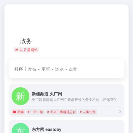
政务
共 2 篇网站
排序
发布
更新
浏览
点赞
新疆频道·央广网
央广网新疆是央广网在新疆开设的分支机构，所运营的新疆频道是央广网在新疆区域的综合性网络新媒体平台，是央广网的重要组成部分。频道秉承“讲好中国故事 传播中国声音”的媒体理念，专注报道时事新闻，把握热点资讯，关注民生话题，致力于为新疆网民提供最权威最及时的新闻信息服务。
新闻
# 一带一路
# 中央广播电视总台
# 人事任免
东方网 eastday