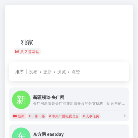
独家
共 2 篇网站
排序
发布
更新
浏览
点赞
新疆频道·央广网
央广网新疆是央广网在新疆开设的分支机构，所运营的新疆频道是央广网在新疆区域的综合性网络新媒体平台，是央广网的重要组成部分。频道秉承“讲好中国故事 传播中国声音”的媒体理念，专注报道时事新闻，把握热点资讯，关注民生话题，致力于为新疆网民提供最权威最及时的新闻信息服务。
新闻
# 一带一路
# 中央广播电视总台
# 人事任免
东方网 eastday