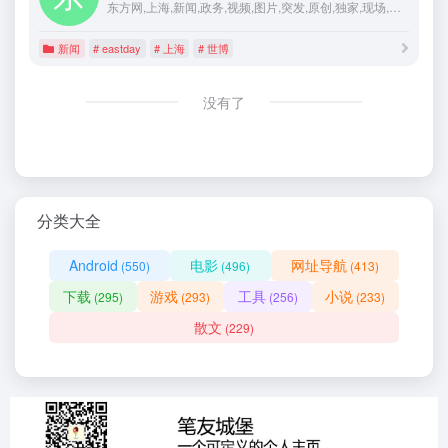
东方网,上海,新闻,政务,视频,图片,突发,原创,独家,现场,报道,博客,微博,交友,评论,访谈,长三角,财经,体育,娱乐,社会,军事,论坛,聊天,短信,世博
新闻
# eastday
# 上海
# 世博
没有了
分类大全
Android
电影
网址导航
(550)
(496)
(413)
下载
游戏
工具
小说
(295)
(293)
(256)
(233)
散文
(229)