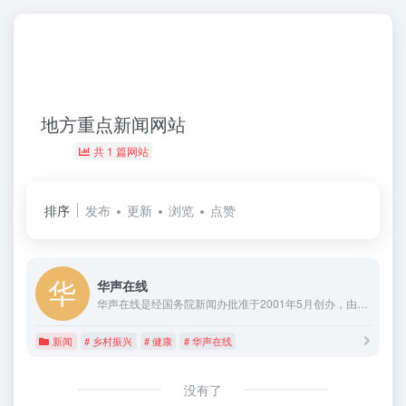
地方重点新闻网站
共 1 篇网站
排序
发布
更新
浏览
点赞
华声在线
华声在线是经国务院新闻办批准于2001年5月创办，由湖南日报社主办的国家级地方重点新闻网站。华声在线以“湖南味道，中华声音”为宗旨，提供权威、及时、多样的新闻资讯，同时与华声论坛社区、移动互联网、网络电视等形成联动向全球网民提供优质新媒体新业务体验
新闻
# 乡村振兴
# 健康
# 华声在线
没有了