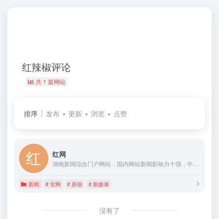
红辣椒评论
共 1 篇网站
排序
发布
更新
浏览
点赞
红网
湖南新闻综合门户网站，国内网站新闻影响力十强，中国地方新闻网站第一品牌，湖南省党网。2001年成立。提供新闻信息、生活资讯、视频直播、论坛博客、手机报、客户端、微博、电子商务、活动策划、舆情、广告等服务。设省直部门网群和13个市州、123个县市区分站。荣获过中国最具影响力新闻网站、中国十大创新传媒、最具品牌价值网站等荣誉，有百姓呼声、红辣椒评论等名牌栏目。
新闻
# 党网
# 原创
# 新媒体
没有了