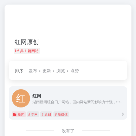
红网原创
共 1 篇网站
排序
发布
更新
浏览
点赞
红网
湖南新闻综合门户网站，国内网站新闻影响力十强，中国地方新闻网站第一品牌，湖南省党网。2001年成立。提供新闻信息、生活资讯、视频直播、论坛博客、手机报、客户端、微博、电子商务、活动策划、舆情、广告等服务。设省直部门网群和13个市州、123个县市区分站。荣获过中国最具影响力新闻网站、中国十大创新传媒、最具品牌价值网站等荣誉，有百姓呼声、红辣椒评论等名牌栏目。
新闻
# 党网
# 原创
# 新媒体
没有了