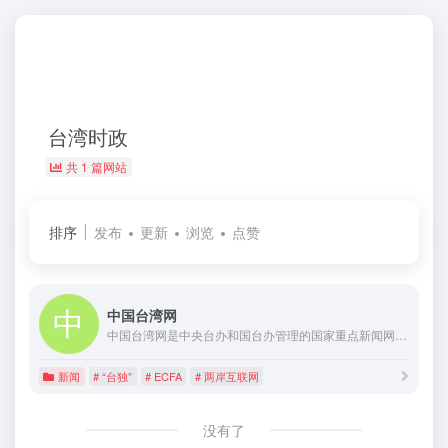
台湾时政
共 1 篇网站
排序
发布
更新
浏览
点赞
中国台湾网
中国台湾网是中央台办和国台办管理的国家重点新闻网站，拥有庞大的涉台资源。全面报道台湾事务和两岸关系的重要新闻资讯，致力于传播两岸亲情，沟通两岸民意，服务两岸交流，是两岸网络信息枢纽和同胞交流互动平台。
新闻
# “台独”
# ECFA
# 两岸互联网
没有了