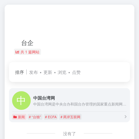
台企
共 1 篇网站
排序
发布
更新
浏览
点赞
中国台湾网
中国台湾网是中央台办和国台办管理的国家重点新闻网站，拥有庞大的涉台资源。全面报道台湾事务和两岸关系的重要新闻资讯，致力于传播两岸亲情，沟通两岸民意，服务两岸交流，是两岸网络信息枢纽和同胞交流互动平台。
新闻
# “台独”
# ECFA
# 两岸互联网
没有了