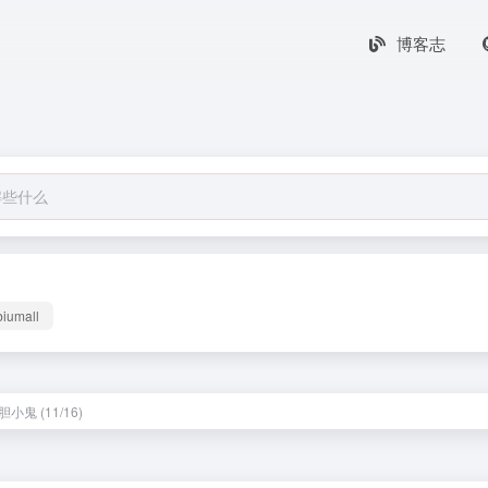
博客志
biumall
小鬼 (11/16)