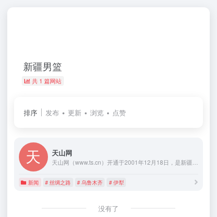
新疆男篮
共 1 篇网站
排序
发布
更新
浏览
点赞
天山网
天山网（www.ts.cn）开通于2001年12月18日，是新疆唯一一家重点新闻网站，现有中、俄、维、英、哈五个语种，网站排名居新疆之首。
新闻
# 丝绸之路
# 乌鲁木齐
# 伊犁
没有了