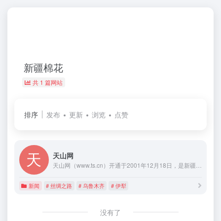
新疆棉花
共 1 篇网站
排序
发布
更新
浏览
点赞
天山网
天山网（www.ts.cn）开通于2001年12月18日，是新疆唯一一家重点新闻网站，现有中、俄、维、英、哈五个语种，网站排名居新疆之首。
新闻
# 丝绸之路
# 乌鲁木齐
# 伊犁
没有了