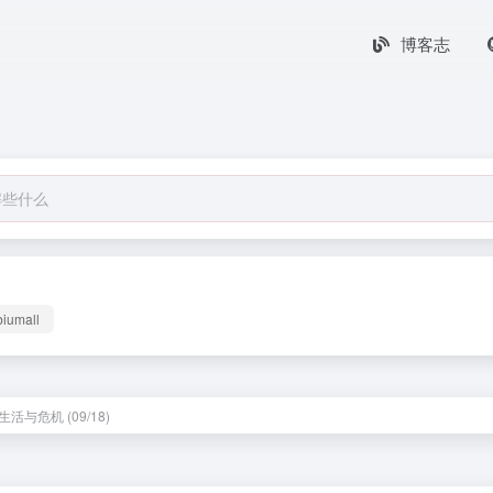
博客志
biumall
活与危机 (09/18)