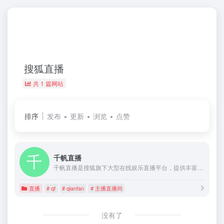
搜狐直播
共 1 篇网站
排序
发布
更新
浏览
点赞
千帆直播
千帆直播是搜狐旗下大型在线娱乐直播平台，提供丰富精彩的直播生活秀。主播直播间内容包含秀场、美女、在线交友、游戏、明星、热点等直播。千帆主播更是来自各行各业包括校花、歌手、学生、模特、空姐等职业主播。(qf、qianfan)
直播
# qf
# qianfan
# 主播直播间
没有了