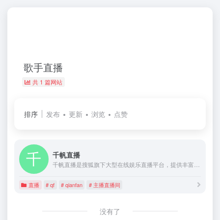
歌手直播
共 1 篇网站
排序
发布
更新
浏览
点赞
千帆直播
千帆直播是搜狐旗下大型在线娱乐直播平台，提供丰富精彩的直播生活秀。主播直播间内容包含秀场、美女、在线交友、游戏、明星、热点等直播。千帆主播更是来自各行各业包括校花、歌手、学生、模特、空姐等职业主播。(qf、qianfan)
直播
# qf
# qianfan
# 主播直播间
没有了