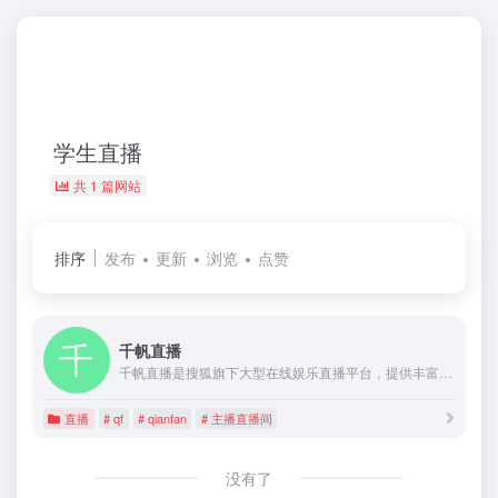
学生直播
共 1 篇网站
排序
发布
更新
浏览
点赞
千帆直播
千帆直播是搜狐旗下大型在线娱乐直播平台，提供丰富精彩的直播生活秀。主播直播间内容包含秀场、美女、在线交友、游戏、明星、热点等直播。千帆主播更是来自各行各业包括校花、歌手、学生、模特、空姐等职业主播。(qf、qianfan)
直播
# qf
# qianfan
# 主播直播间
没有了