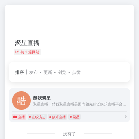
聚星直播
共 1 篇网站
排序
发布
更新
浏览
点赞
酷我聚星
聚星直播，酷我聚星直播是国内领先的泛娱乐直播平台，支持海量用户同时在线互动。直播特色多种多样、内容精彩纷呈，支持视频聊天、互动交友、视频清晰稳定。快来加入，总有一款主播会打动你。
直播
# 在线演艺
# 娱乐直播
# 聚星
没有了