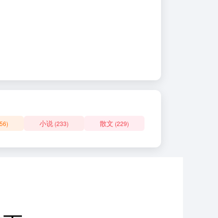
小说
散文
56)
(233)
(229)