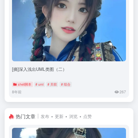
[摘]深入浅出UML类图（二）
shell脚本
# uml
# 关联
# 组合
8年前
267
热门文章
发布
更新
浏览
点赞