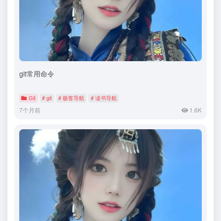
git常用命令
Git
# git
# 极客导航
# 读书导航
7个月前
1.6K