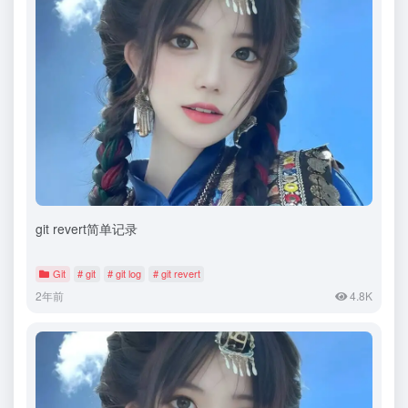
git revert简单记录
Git
# git
# git log
# git revert
2年前
4.8K