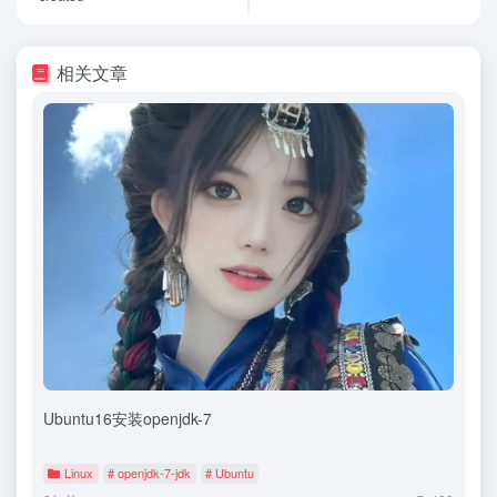
相关文章
Ubuntu16安装openjdk-7
Linux
# openjdk-7-jdk
# Ubuntu