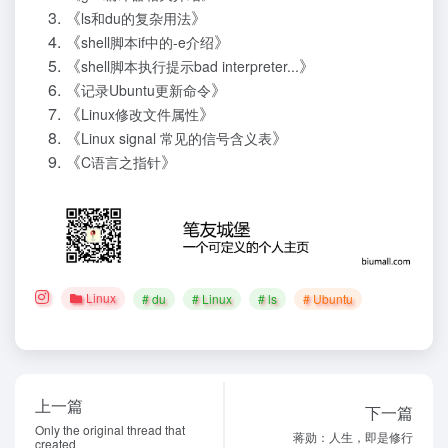
《
》
ls和du的复杂用法
《
》
shell脚本if中的-e介绍
《
》
shell脚本执行提示bad interpreter...
《
》
记录Ubuntu更新命令
《
》
Linux修改文件属性
《
》
Linux signal 常见的信号含义表
《
》
C语言之指针
Linux
# du
# Linux
# ls
# Ubuntu
上一篇
下一篇
Only the original thread that
蒋勋：人生，即是修行
created