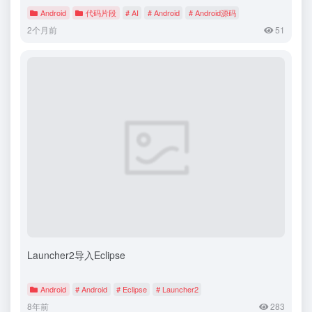
Android
代码片段
# AI
# Android
# Android源码
2个月前
51
Launcher2导入Eclipse
Android
# Android
# Eclipse
# Launcher2
8年前
283