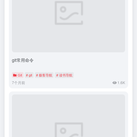
git常用命令
Git
# git
# 极客导航
# 读书导航
7个月前
1.6K