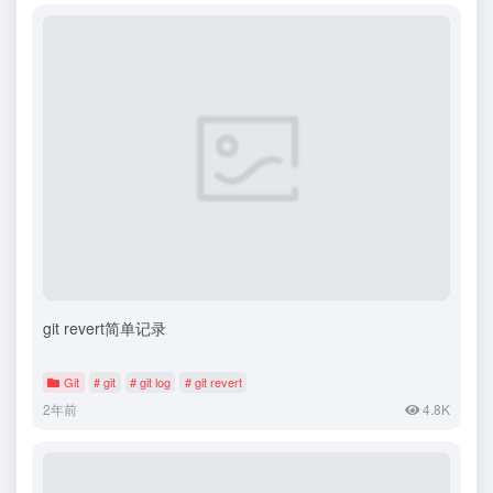
git revert简单记录
Git
# git
# git log
# git revert
2年前
4.8K