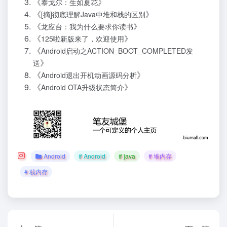
《
》
泰戈尔：生如夏花
《
》
[摘]彻底理解Java中堆和栈的区别
《
》
龙应台：我为什么要求你读书
《
》
125啦新版来了，欢迎使用
《
Android启动之ACTION_BOOT_COMPLETED发
》
送
《
》
Android退出开机动画源码分析
《
》
Android OTA升级状态简介
Android
# Android
# java
# 堆内存
# 栈内存