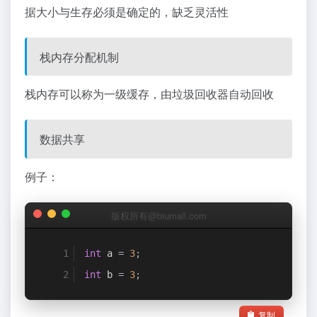
据大小与生存必须是确定的，缺乏灵活性
栈内存分配机制
栈内存可以称为一级缓存，由垃圾回收器自动回收
数据共享
例子：
版权所有@biumall.com
int
 a 
=
3
;
int
 b 
=
3
;
复制