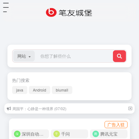
网站
热门搜索
java
Android
biumall
吴念真:饱了别人，瘦了自己 (12/03)
广告入驻
深圳自动化商城
千问
腾讯元宝