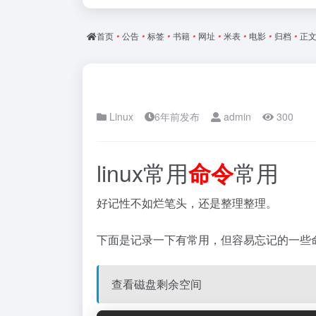
首页
•
公告
•
标签
•
书籍
•
网址
•
米表
•
电影
•
归档
•
正
Linux
6年前发布
admin
300
linux常用
常用
命令
好记性不如烂笔头，还是整理整理。
下面是记录一下有常用，但容易忘记的一些
查看磁盘剩余空间