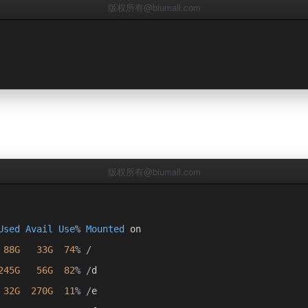
版权所有@biumall.com
版权所有@biumall.com
Used
Avail
Use
%
Mounted
 on
88G
33G
74
%
/
245G
56G
82
%
/
d
32G
270G
11
%
/
e