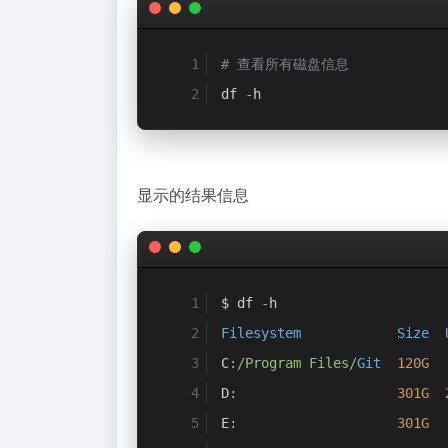
# 查看所有磁盘信息
df 
-
h
显示的结果信息
$ df 
-
h
Filesystem
Size
C
:
/Program Files/
Git
120G
D
:
301G
E
:
301G