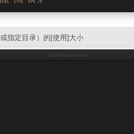
154G
177G
47
%
/
f
或指定目录）的[使用]大小
版权所有@biumall.com