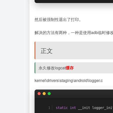
然后被强制性退出了打印。
解决的方法有两种，一种是使用adb临时修
正文
永久修改logcat
缓存
kernel\drivers\staging\android\logger.c
static
int
 __init logger_ini