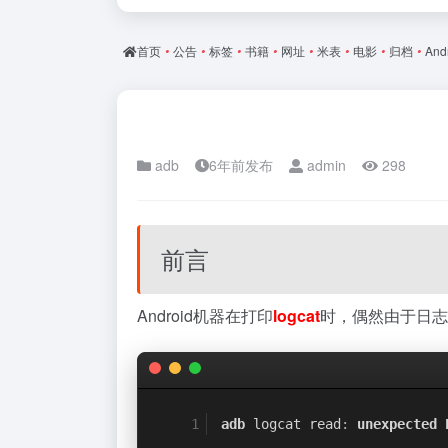
首页
•
公告
•
标签
•
书籍
•
网址
•
米表
•
电影
•
归档
•
And
adb
6年前发布
admin
298
前言
Android机器在打印
logcat
时，偶然由于日志
adb
 logcat read
:
unexpected