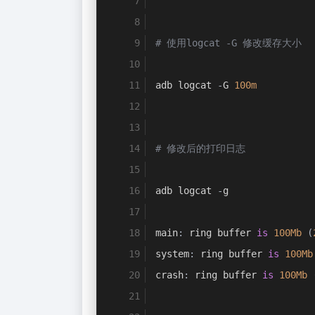
# 使用logcat -G 修改缓存大小
adb logcat 
-
G 
100m
# 修改后的打印日志
adb logcat 
-
g
main
:
 ring buffer 
is
100Mb
(
system
:
 ring buffer 
is
100Mb
crash
:
 ring buffer 
is
100Mb