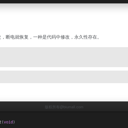
改，断电就恢复，一种是代码中修改，永久性存在。
版权所有@biumall.com
t
(
void
)