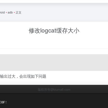
roid
•
adb
•
正文
修改logcat缓存大小
输出过大，会出现如下问题
版权所有@biumall.com
EOF
!