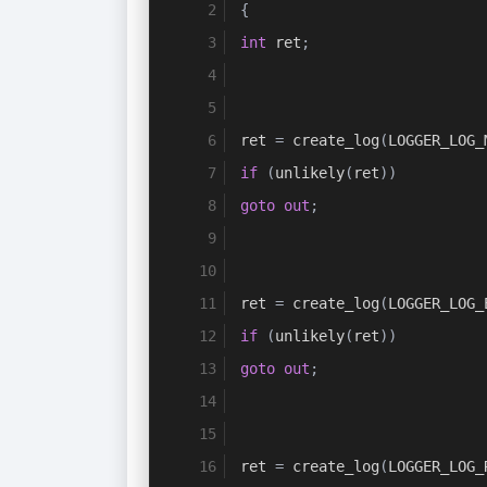
{
int
 ret
;
ret 
=
 create_log
(
LOGGER_LOG_
if
(
unlikely
(
ret
))
goto
out
;
ret 
=
 create_log
(
LOGGER_LOG_
if
(
unlikely
(
ret
))
goto
out
;
ret 
=
 create_log
(
LOGGER_LOG_