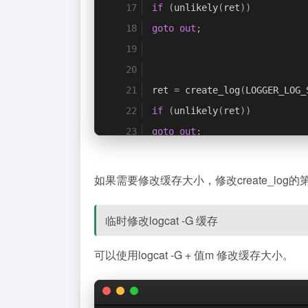
if
(
unlikely
(
ret
))
goto
out
;
ret 
=
 create_log
(
LOGGER_LOG_
if
(
unlikely
(
ret
))
goto
out
;
如果需要修改缓存大小，修改create_log
out
:
return
 ret
;
临时修改logcat -G 缓存
}
可以使用logcat -G + 值m 修改缓存大小。