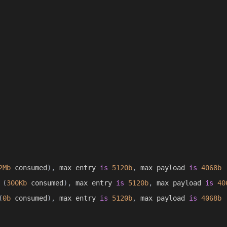
2Mb
 consumed
),
 max entry 
is
5120b
,
 max payload 
is
4068b
(
300Kb
 consumed
),
 max entry 
is
5120b
,
 max payload 
is
40
(
0b
 consumed
),
 max entry 
is
5120b
,
 max payload 
is
4068b