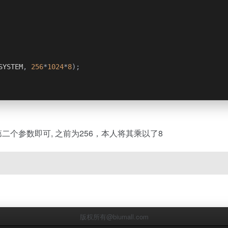
SYSTEM
,
256
*
1024
*
8
);
的第二个参数即可, 之前为256，本人将其乘以了8
版权所有@biumall.com