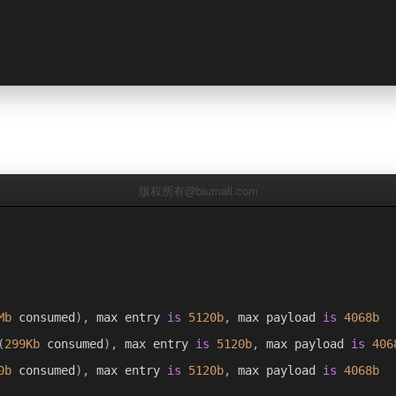
版权所有@biumall.com
Mb
 consumed
),
 max entry 
is
5120b
,
 max payload 
is
4068b
(
299Kb
 consumed
),
 max entry 
is
5120b
,
 max payload 
is
406
0b
 consumed
),
 max entry 
is
5120b
,
 max payload 
is
4068b