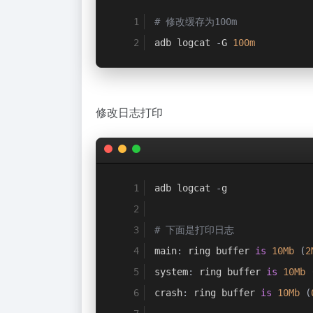
# 修改缓存为100m
adb logcat 
-
G 
100m
修改日志打印
adb logcat 
-
g
# 下面是打印日志
main
:
 ring buffer 
is
10Mb
(
2
system
:
 ring buffer 
is
10Mb
crash
:
 ring buffer 
is
10Mb
(