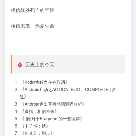
相信战胜死亡的年轻
相信未来、热爱生命
历史上的今天
《
》
Kotlin协程之任务取消
《
Android启动之ACTION_BOOT_COMPLETED发
》
送
《
》
Android退出开机动画源码分析
《
》
食指：相信未来
《
》
[摘]对于Fragment的一些理解
《
》
丰子恺：秋
《
》
何其芳：脚步