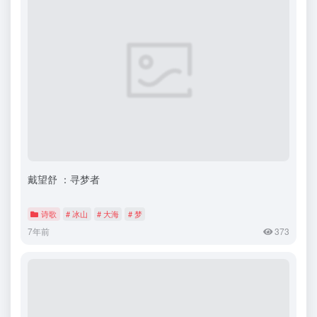
戴望舒 ：寻梦者
诗歌
# 冰山
# 大海
# 梦
7年前
373