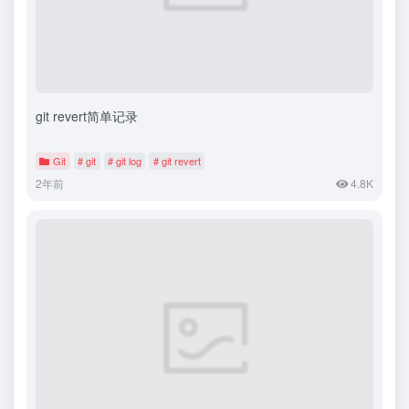
git revert简单记录
Git
# git
# git log
# git revert
2年前
4.8K