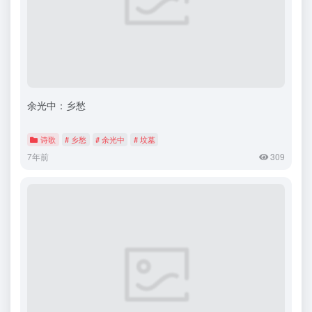
余光中：乡愁
诗歌
# 乡愁
# 余光中
# 坟墓
7年前
309