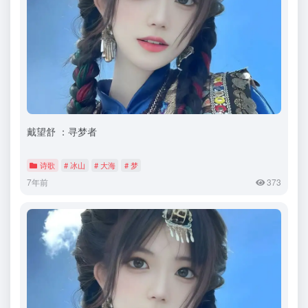
戴望舒 ：寻梦者
诗歌
# 冰山
# 大海
# 梦
7年前
373