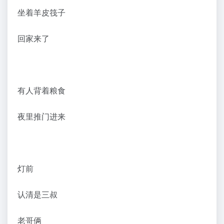
坐着羊皮筏子
回家来了
有人背着粮食
夜里推门进来
灯前
认清是三叔
老哥俩