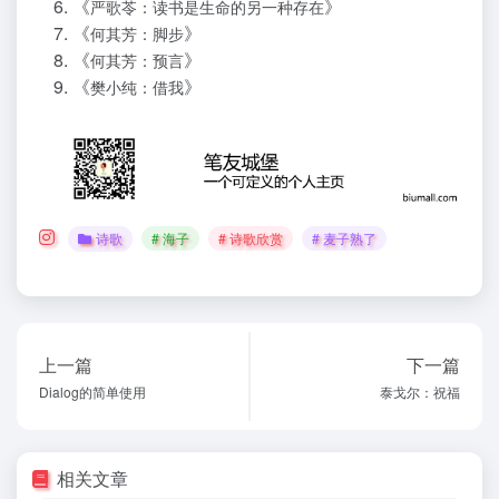
《
》
严歌苓：读书是生命的另一种存在
《
》
何其芳：脚步
《
》
何其芳：预言
《
》
樊小纯：借我
诗歌
# 海子
# 诗歌欣赏
# 麦子熟了
上一篇
下一篇
Dialog的简单使用
泰戈尔：祝福
相关文章