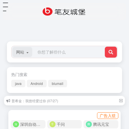
网站
热门搜索
java
Android
biumall
普希金：我曾经爱过你 (07/27)
村上春树：请认真生活 (04/18)
广告入驻
深圳自动化商城
千问
腾讯元宝