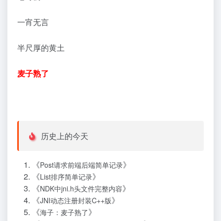
一宵无言
半尺厚的黄土
麦子熟了
历史上的今天
《
》
Post请求前端后端简单记录
《
》
List排序简单记录
《
》
NDK中jni.h头文件完整内容
《
》
JNI动态注册封装C++版
《
》
海子：麦子熟了