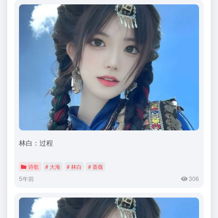
林白：过程
诗歌
# 大海
# 林白
# 蔷薇
5年前
306