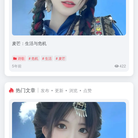
麦芒：生活与危机
诗歌
# 危机
# 生活
# 麦芒
5年前
422
热门文章
发布
更新
浏览
点赞