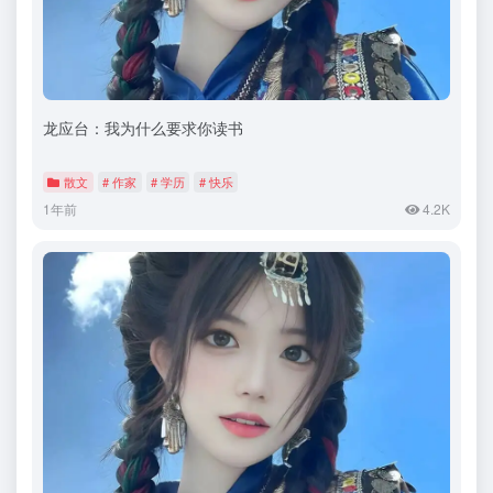
龙应台：我为什么要求你读书
散文
# 作家
# 学历
# 快乐
1年前
4.2K