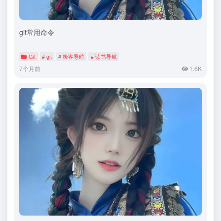
git常用命令
Git
# git
# 极客导航
# 读书导航
7个月前
1.6K