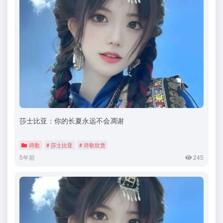
莎士比亚：你的长夏永远不会凋谢
诗歌
# 莎士比亚
# 诗歌欣赏
5年前
245