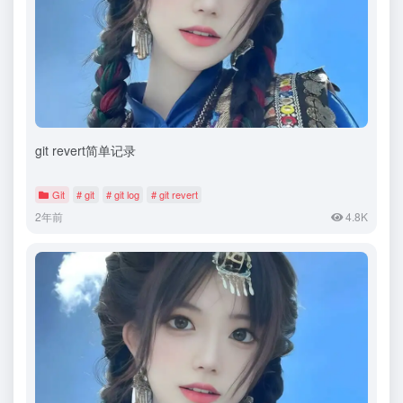
git revert简单记录
Git
# git
# git log
# git revert
2年前
4.8K