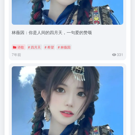
林薇因：你是人间的四月天，一句爱的赞颂
诗歌
# 四月天
# 希望
# 林薇因
7年前
331