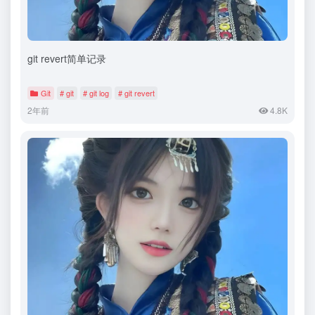
git revert简单记录
Git
# git
# git log
# git revert
2年前
4.8K