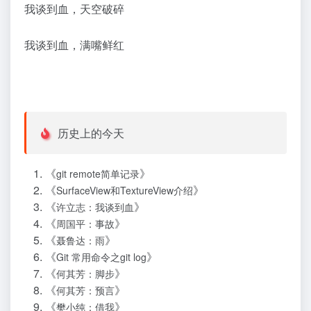
我谈到血，天空破碎
我谈到血，满嘴鲜红
历史上的今天
《
》
git remote简单记录
《
》
SurfaceView和TextureView介绍
《
》
许立志：我谈到血
《
》
周国平：事故
《
》
聂鲁达：雨
《
》
Git 常用命令之git log
《
》
何其芳：脚步
《
》
何其芳：预言
《
》
樊小纯：借我