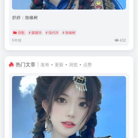
舒婷：致橡树
诗歌
# 朦胧诗
# 现代诗
# 致橡树
5年前
432
热门文章
发布
更新
浏览
点赞