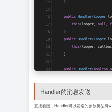
}
public
Handler
(
Looper
 lo
this
(
looper
,
null
,
f
}
public
Handler
(
Looper
 lo
this
(
looper
,
 callbac
}
public
Handler
(
boolean
 a
this
(
null
,
 async
);
}
Handler的消息发送
直接看图，Handler可以发送的参数类型有what
public
Handler
(
Callback
 