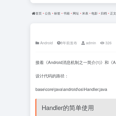
首页
•
公告
•
标签
•
书籍
•
网址
•
米表
•
电影
•
归档
•
正
Android
8年前发布
admin
326
接着《
Android消息机制之一简介(1)
》和《
A
设计代码的路径：
base\core\java\android\os\Handler.java
Handler的简单使用