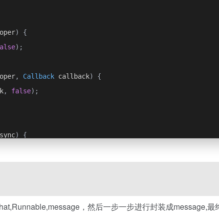
oper
)
{
alse
);
oper
,
Callback
 callback
)
{
k
,
false
);
sync
)
{
,Runnable,message，然后一步一步进行封装成message,最
callback
,
boolean
 async
)
{