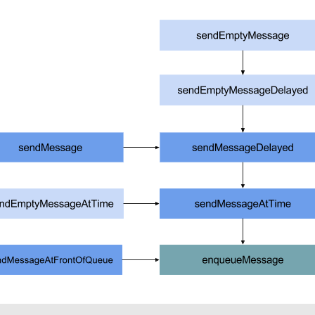
类都必须申明为static，否则会警告可能出现内存泄露
EAKS
)
{
tends
Handler
>
 klass 
=
 getClass
();
nymousClass
()
||
 klass
.
isMemberClass
()
||
 klass
.
isLocalC
etModifiers
()
&
Modifier
.
STATIC
)
==
0
)
{
The following Handler class should be static or leaks mi
tCanonicalName
());
所以在Handler使用前Looper.prepare()
ooper
();
{
eException
(
e handler inside thread that has not called Looper.prepa