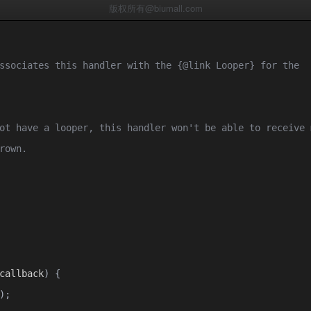
版权所有@biumall.com
ssociates this handler with the {@link Looper} for the
ot have a looper, this handler won't be able to receive 
rown.
callback
)
{
);