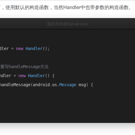
下，使用默认的构造函数，当然Handler中也带参数的构造函数。
版权所有@biumall.com
dler 
=
new
Handler
();
handleMessage方法
ndler 
=
new
Handler
()
{
handleMessage
(
android
.
os
.
Message
 msg
)
{