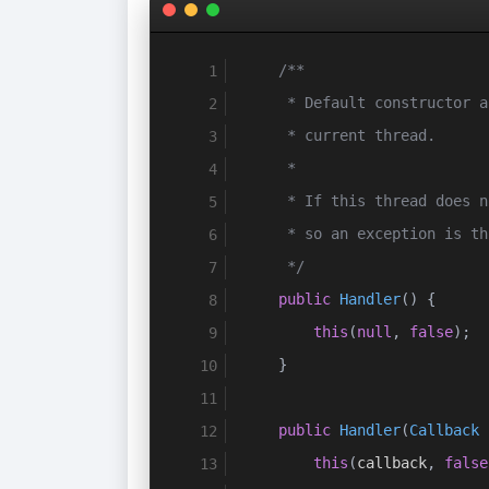
/**
     * Default constructor a
     * current thread.
     *
     * If this thread does n
     * so an exception is th
     */
public
Handler
()
{
this
(
null
,
false
);
}
public
Handler
(
Callback
 
this
(
callback
,
false