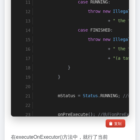
case
 RUNNING
:
throw
new
IllegalSta
+
" the task
case
 FINISHED
:
throw
new
IllegalSta
+
" the task
+
"(a task c
}
}
        mStatus 
=
Status
.
RUNNING
;
//设置
        onPreExecute
();
//执行onPreExec
复制
        mWorker
.
mParams 
=
params
;
//设置
在executeOnExecutor()方法中，就行了当前