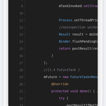
MyAsyncTask
 myAsyncTask 
=
new
MyA
                mTaskInvoked
.
set
(
true
);
	myAsyncTask
.
execute
(
url
);[
2.execu
Process
.
setThreadPriorit
//noinspection unchecked
Result
 result 
=
 doInBack
Binder
.
flushPendingComma
return
 postResult
(
result
}
};
//[1.4 FutureTask ]
        mFuture 
=
new
FutureTask
<
Result
>
@Override
protected
void
done
()
{
//C
try
{
                    postResultIfNotInvok