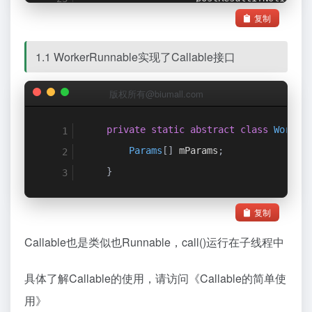
复制
}
catch
(
InterruptedExce
                    android
.
util
.
Log
.
w
(
L
1.1 WorkerRunnable实现了Callable接口
}
catch
(
ExecutionExcept
throw
new
RuntimeExc
版权所有@biumall.com
                            e
.
getCause
()
}
catch
(
CancellationExc
private
static
abstract
class
Worker
                    postResultIfNotInvok
Params
[]
 mParams
;
}
}
}
};
复制
}
Callable也是类似也Runnable，call()运行在子线程中
具体了解Callable的使用，请访问《
Callable的简单使
用
》