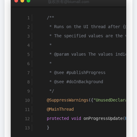
版权所有@biumall.com
/**
     * Runs on the UI thread after {@lin
     * The specified values are the valu
     *
     * @param values The values indicati
     *
     * @see #publishProgress
     * @see #doInBackground
     */
@SuppressWarnings
({
"UnusedDeclaratio
@MainThread
protected
void
 onProgressUpdate
(
Prog
}