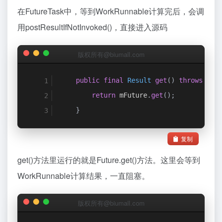
在FutureTask中，等到WorkRunnable计算完后，会调
用postResultIfNotInvoked()，直接进入源码
版权所有@biumall.com
public
final
Result
get
()
throws
Int
return
 mFuture
.
get
();
}
复制
get()方法里运行的就是Future.get()方法。这里会等到
WorkRunnable计算结果，一直阻塞。
版权所有@biumall.com