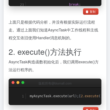
break
;
复制
case
 MESSAGE_POST_PROGRE
                    result
.
mTask
.
onProgr
上面只是根据代码分析，并没有根据实际运行流程
break
;
走。通过上面我们知道AsyncTask中工作线程和主线
}
程交互依旧使用Handler消息机制的。
}
2. execute()方法执行
}
AsyncTask构造函数初始化后，我们调用execute()方
法运行程序的。
版权所有@biumall.com
myAsyncTask
.
execute
(
url
);[
2.execute
()运行