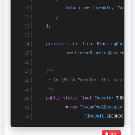
return
new
Thread
(
r
,
"AsyncT
}
};
private
static
final
BlockingQueue
<
R
new
LinkedBlockingQueue
<
Runn
/**
     * An {@link Executor} that can be u
     */
public
static
final
Executor
 THREAD_
=
new
ThreadPoolExecutor
(
COR
TimeUnit
.
SECONDS
,
 sP
复制