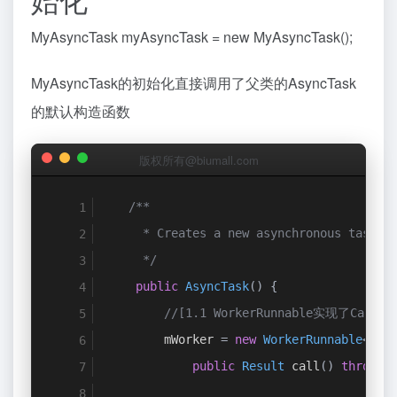
// 主线程，更新进度
super
.
onProgressU
MyAsyncTask myAsyncTask = new MyAsyncTask();
}
MyAsyncTask的初始化直接调用了父类的AsyncTask
的默认构造函数
@Override
protected
void
 onPostExec
版权所有@biumall.com
// TODO Auto-gene
// 主线程，返回结果
/**
super
.
onPostExecu
     * Creates a new asynchronous task. 
}
     */
public
AsyncTask
()
{
}
//[1.1 WorkerRunnable实现了Calla
        mWorker 
=
new
WorkerRunnable
<
Par
//仅仅简单测试，如果要访问网络，需要
public
Result
 call
()
throws
String
 url 
=
"http://www.biumall.