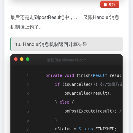
复制
最后还是走到postResult()中，，，又跟Handler消息
机制挂上钩了。
1.5 Handler消息机制返回计算结果
版权所有@biumall.com
private
void
 finish
(
Result
 result
)
{
if
(
isCancelled
())
{
//如果取消了，
            onCancelled
(
result
);
}
else
{
            onPostExecute
(
result
);
//返
}
        mStatus 
=
Status
.
FINISHED
;