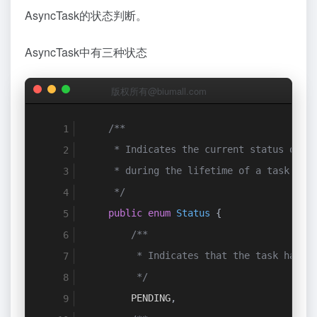
exec
.
execute
(
mFuture
);
//[2.1 
AsyncTask的状态判断。
return
this
;
AsyncTask中有三种状态
}
版权所有@biumall.com
/**
     * Indicates the current status of t
     * during the lifetime of a task.
     */
public
enum
Status
{
/**
         * Indicates that the task has n
         */
        PENDING
,