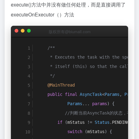
execute()方法中并没有做任何处理，而是直接调用了
executeOnExecutor（）方法
版权所有@biumall.com
/**
     * Executes the task with the specif
     * itself (this) so that the caller 
     */
@MainThread
public
final
AsyncTask
<
Params
,
Progr
Params
...
params
)
{
//判断当前AsyncTask的状态，有三
if
(
mStatus 
!=
Status
.
PENDING
)
{
switch
(
mStatus
)
{