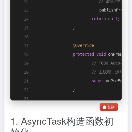
// 后台运行线程
                           publishProgre
return
null
;
}
@Override
protected
void
 onPreExecu
// TODO Auto-gene
// 主线程，源码中
super
.
onPreExecut
}
复制
@Override
1. AsyncTask构造函数初
protected
void
 onProgress
// TODO Auto-gene
始化