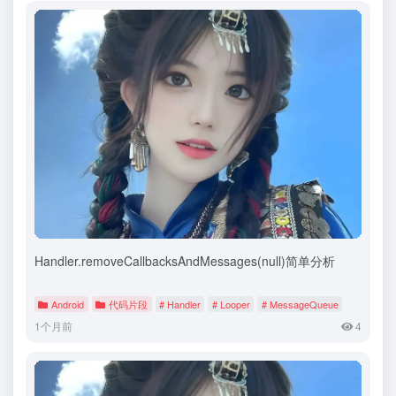
Handler.removeCallbacksAndMessages(null)简单分析
Android
代码片段
# Handler
# Looper
# MessageQueue
1个月前
4