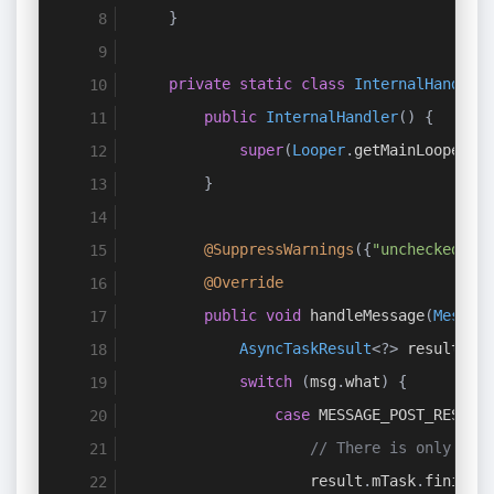
}
private
static
class
InternalHandler
public
InternalHandler
()
{
super
(
Looper
.
getMainLooper
()
}
@SuppressWarnings
({
"unchecked"
,
@Override
public
void
 handleMessage
(
Messag
AsyncTaskResult
<?>
 result 
=
switch
(
msg
.
what
)
{
case
 MESSAGE_POST_RESULT
// There is only one
                    result
.
mTask
.
finish
(