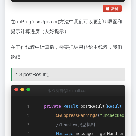
复制
在onProgressUpdate()方法中我们可以更新UI界面和
提示计算进度（友好提示）
在工作线程中计算后，需要把结果传给主线程，我们
继续
1.3 postResult()
版权所有@biumall.com
private
Result
 postResult
(
Result
 resu
@SuppressWarnings
(
"unchecked"
)
//handler消息机制
Message
 message 
=
 getHandler
().
o