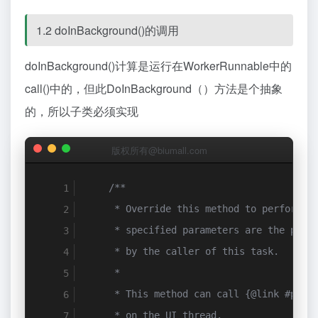
1.2 doInBackground()的调用
doInBackground()计算是运行在WorkerRunnable中的
call()中的，但此DoInBackground（）方法是个抽象
的，所以子类必须实现
版权所有@biumall.com
/**
     * Override this method to perform a
     * specified parameters are the para
     * by the caller of this task.
     *
     * This method can call {@link #publ
     * on the UI thread.