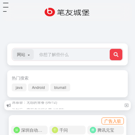
网站
热门搜索
java
Android
biumall
许知远：窥探者的狂欢节 (10/28)
广告入驻
深圳自动化商城
千问
腾讯元宝