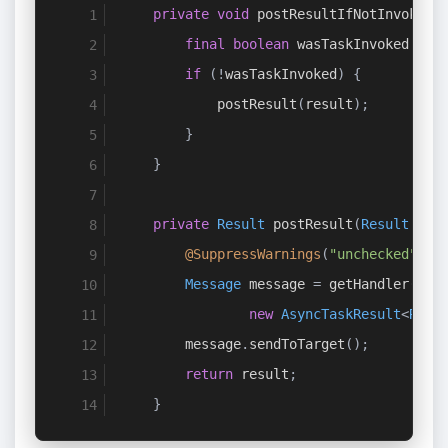
private
void
 postResultIfNotInvoked
(
final
boolean
 wasTaskInvoked 
=
 m
if
(!
wasTaskInvoked
)
{
            postResult
(
result
);
}
}
private
Result
 postResult
(
Result
 res
@SuppressWarnings
(
"unchecked"
)
Message
 message 
=
 getHandler
().
o
new
AsyncTaskResult
<
Resu
        message
.
sendToTarget
();
return
 result
;
}