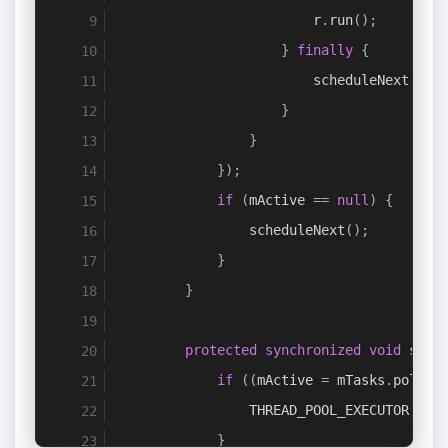
                        r
.
run
();
}
finally
{
                        scheduleNext
();
}
}
});
if
(
mActive 
==
null
)
{
                scheduleNext
();
}
}
protected
synchronized
void
 sche
if
((
mActive 
=
 mTasks
.
poll
()
                THREAD_POOL_EXECUTOR
.
exe
}