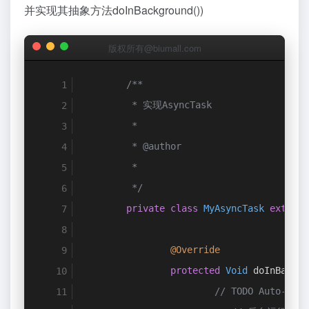
并实现其抽象方法doInBackground())
版权所有@biumall.com
/**
	 * 实现AsyncTask
	 *
	 * @author
	 *
	 */
private
class
MyAsyncTask
extends
@Override
protected
Void
 doInBackgr
// TODO Auto-gene