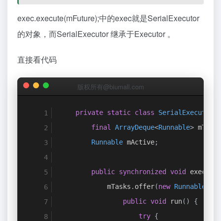
exec.execute(mFuture);中的exec就是SerialExecutor
的对象，而SerialExecutor 继承于Executor 。
直接看代码
版权所有@biumall.com
private
static
class
SerialExecutor
final
ArrayDeque
<
Runnable
>
 mTask
Runnable
 mActive
;
public
synchronized
void
 execute
            mTasks
.
offer
(
new
Runnable
()
public
void
 run
()
{
try
{