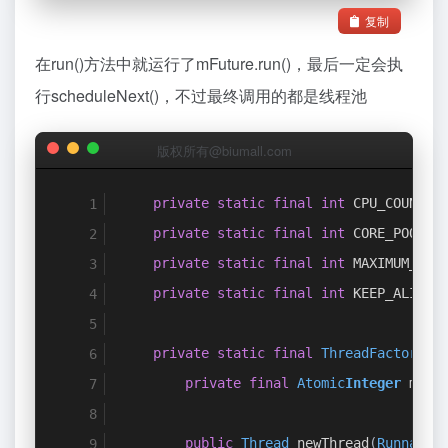
复制
}
}
在run()方法中就运行了mFuture.run()，最后一定会执
行scheduleNext()，不过最终调用的都是线程池
版权所有@biumall.com
private
static
final
int
 CPU_COUNT 
=
private
static
final
int
 CORE_POOL_S
private
static
final
int
 MAXIMUM_POO
private
static
final
int
 KEEP_ALIVE 
private
static
final
ThreadFactory
 s
private
final
Atomic
Integer
 mCou
public
Thread
 newThread
(
Runnable