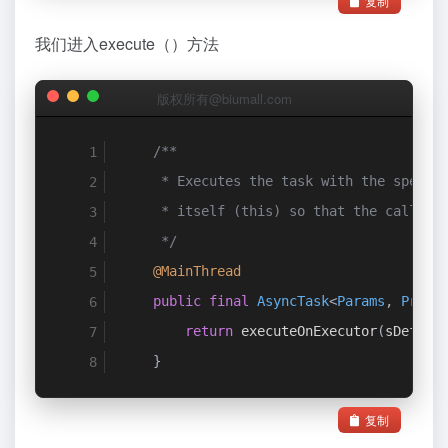
复制
我们进入execute（）方法
版权所有@biumall.com
/**
     * Executes the task with the specif
     * itself (this) so that the caller 
     */
@MainThread
public
final
AsyncTask
<
Params
,
Progr
return
 executeOnExecutor
(
sDefaul
}
复制