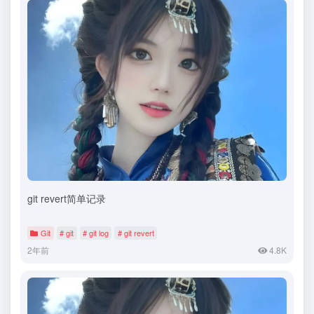
git revert简单记录
Git
# git
# git log
# git revert
2年前
4.8K