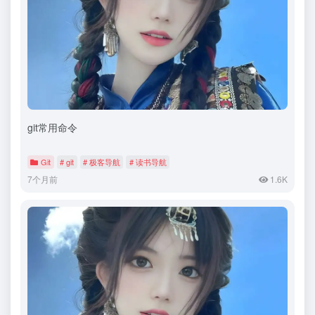
git常用命令
Git
# git
# 极客导航
# 读书导航
7个月前
1.6K