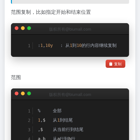
范围复制，比如指定开始和结束位置
版权所有@biumall.com
:
1
,
10y
:
从
1
到
10
的行内容继续复制
复制
范围
版权所有@biumall.com
%
全部
1
,
$   
从
1
到结尾
,
$    
从当前行到结尾
a
,
b   
从
a
行到
b
行