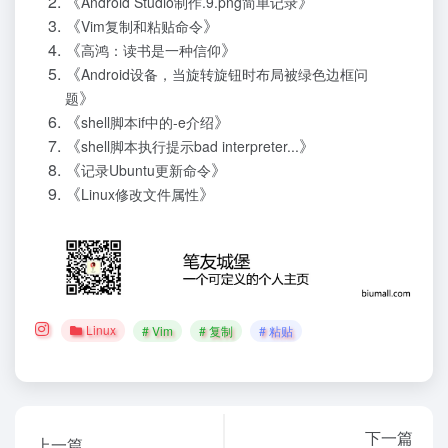
《
》
Android Studio制作.9.png简单记录
《
》
Vim复制和粘贴命令
《
》
高鸿：读书是一种信仰
《
Android设备，当旋转旋钮时布局被绿色边框问
》
题
《
》
shell脚本if中的-e介绍
《
》
shell脚本执行提示bad interpreter...
《
》
记录Ubuntu更新命令
《
》
Linux修改文件属性
Linux
# Vim
# 复制
# 粘贴
下一篇
上一篇