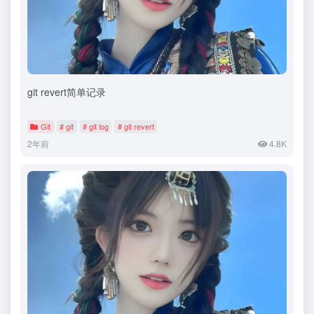
git revert简单记录
Git
# git
# git log
# git revert
2年前
4.8K