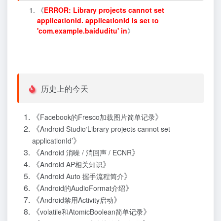
《
ERROR: Library projects cannot set
applicationId. applicationId is set to
'com.example.baiduditu' in
》
历史上的今天
《
》
Facebook的Fresco加载图片简单记录
《
Android Studio‘Library projects cannot set
》
applicationId’
《
》
Android 消噪 / 消回声 / ECNR
《
》
Android AP相关知识
《
》
Android Auto 握手流程简介
《
》
Android的AudioFormat介绍
《
》
Android禁用Activity启动
《
》
volatile和AtomicBoolean简单记录