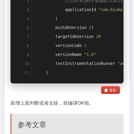
//library
时不需
applicationId
applicationId
"com.biumall.u
}
minSdkVersion
21
targetSdkVersion
29
versionCode
1
versionName
"1.0"
testInstrumentationRunner
"andro
}
复制
新增上面判断或者去除，就编译OK啦。
参考文章