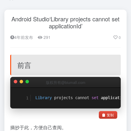
Android Studio‘Library projects cannot set
applicationId’
4年前发布
291
0
前言
版权所有@biumall.com
Library
 projects cannot 
set
applicationI
复制
摘抄于此，方便自己查阅。