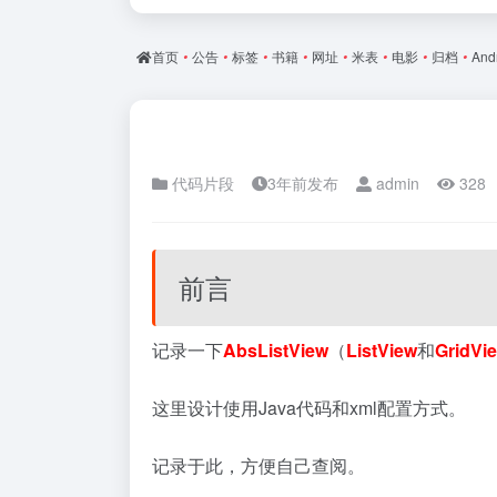
首页
•
公告
•
标签
•
书籍
•
网址
•
米表
•
电影
•
归档
•
And
代码片段
3年前发布
admin
328
前言
记录一下
AbsListView
（
ListView
和
GridVi
这里设计使用Java代码和xml配置方式。
记录于此，方便自己查阅。