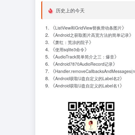
历史上的今天
《
》
ListView和GridView替换滑动条图片
《
》
Android之获取图片高宽方法的简单记录
《
》
萧红：荒凉的院子
《
》
使用sqlite3命令
《
》
AudioTrack简单简介之三：爆音
《
》
Android7870AudioRecord记录
《
Handler.removeCallbacksAndMessages
《
》
Android获取U盘自定义的Label名2
《
》
Android获取U盘自定义的Label名1