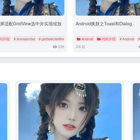
V屏适配GridView选中并实现缩放
Android换肤之Toast和Dialog
r
码片段
# AnimatorSet
# getSelectedItemPosition
Android
# getSelectedView
代码片段
# Android
#
306
3年前