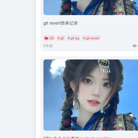
git revert简单记录
Git
# git
# git log
# git revert
2年前