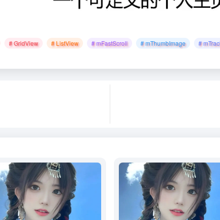
# GridView
# ListView
# mFastScroll
# mThumbImage
# mTra