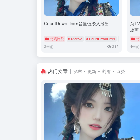
CountDownTimer音量值淡入淡出
为T
动画
代码片段
# Android
# CountDownTimer
# MediaPlaye
代
3年前
318
4年前
热门文章
发布
更新
浏览
点赞