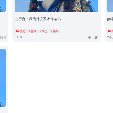
龙应台：我为什么要求你读书
gi
散文
# 作家
# 学历
# 快乐
4.8K
1年前
4.2K
7个