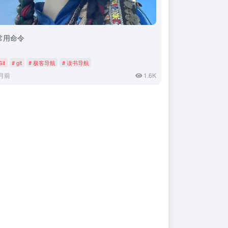
t常用命令
Git
# git
# 极客导航
# 读书导航
月前
1.6K