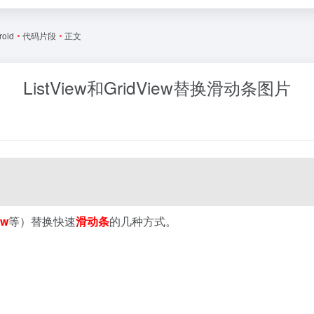
roid
•
代码片段
•
正文
ListView和GridView替换滑动条图片
ew
等）替换快速
滑动条
的几种方式。