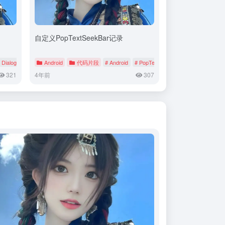
自定义PopTextSeekBar记录
 Dialog
# SkinManager
Android
代码片段
# Android
# PopTextSeekBar
321
4年前
307