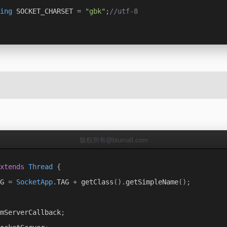
ing
 SOCKET_CHARSET 
=
"gbk"
;
//utf-8
版权所有@biumall.com
xtends
Thread
{
G 
=
SocketApp
.
TAG 
+
 getClass
().
getSimpleName
();
mServerCallback
;