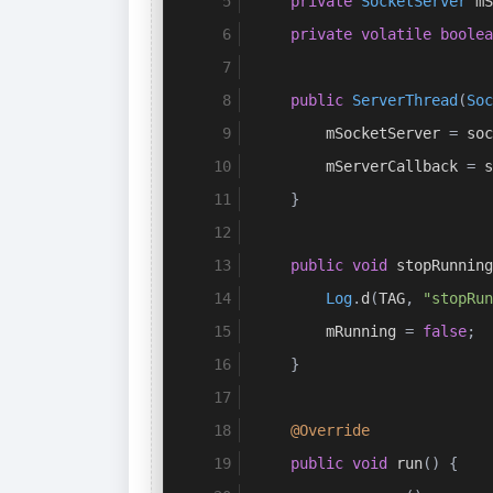
private
SocketServer
 mS
private
volatile
boolea
public
ServerThread
(
Soc
        mSocketServer 
=
 soc
        mServerCallback 
=
 s
}
public
void
 stopRunning
Log
.
d
(
TAG
,
"stopRun
        mRunning 
=
false
;
}
@Override
public
void
 run
()
{