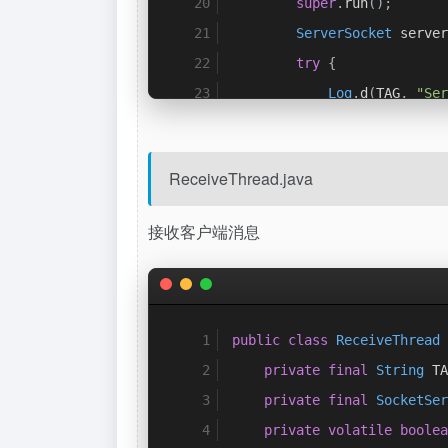
super
.
run
();
ServerSocket
 server
try
{
Log
.
d
(
TAG
,
"Ser
            mRunning 
=
true
while
(
mRunning
ReceiveThread.java
if
(
null
==
InetAdd
接收客户端消息
Log
.
d
(
T
//50
                    serverS
//                    serve
public
class
ReceiveThread
                    mSocket
private
final
String
 TA
Socket
 
private
final
SocketSer
                    mSocket
private
volatile
boolea