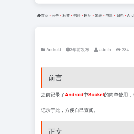
首页
•
公告
•
标签
•
书籍
•
网址
•
米表
•
电影
•
归档
•
And
Android
3年前发布
admin
284
前言
之前记录了
Android
中
Socket
的简单使用，
记录于此，方便自己查阅。
正文