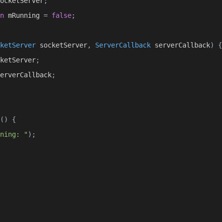
ocketServer
;
n
 mRunning 
=
false
;
ketServer
 socketServer
,
ServerCallback
 serverCallback
)
{
ketServer
;
erverCallback
;
()
{
ning: "
);