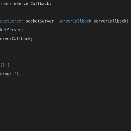
Callback
.
startSuccess
();
lback
 mServerCallback
;
cketServer
 socketServer
,
ServerCallback
 serverCallback
)
verThread run  end : "
);
ketServer
;
n
 e
)
{
erverCallback
;
ce
();
pSuccess
();
()
{
ning: "
);