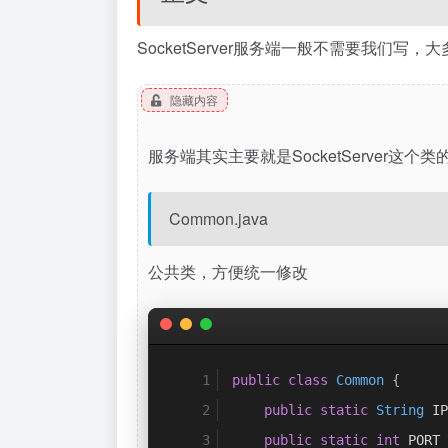
SocketServer服务端一般不需要我
隐藏内容
服务端其实主要就是SocketServer
Common.java
公共类，方便统一修改
public
class
Common
{
public
static
String
 IP
public
static
int
 PORT 