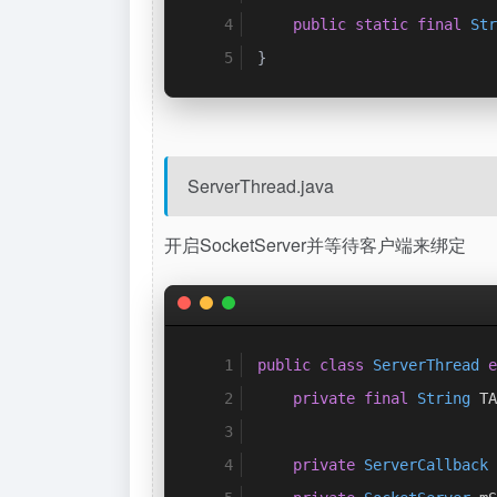
public
static
final
Str
}
ServerThread.java
开启SocketServer并等待客户端来绑定
public
class
ServerThread
e
private
final
String
 TA
private
ServerCallback
 