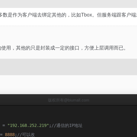
们写，大多数是作为客户端去绑定其他的，比如Tbox。但服务端跟客
这个类的使用，其他的只是封装成一定的接口，方便上层调用而已。
版权所有@biumall.com
 
=
"192.168.252.219"
;
//通信的IP地址
=
8888
;
//可以改