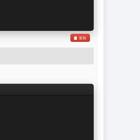
复制
etIp
());
etAddress
);
连接之前，此方法是阻塞的