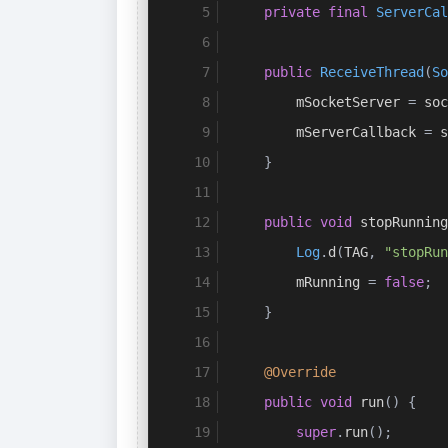
                    mServer
private
final
ServerCal
}
}
public
ReceiveThread
(
So
Log
.
d
(
TAG
,
"Ser
        mSocketServer 
=
 soc
}
catch
(
IOExceptio
        mServerCallback 
=
 s
            e
.
printStackTra
}
}
        mServerCallback
.
sto
public
void
 stopRunning
}
Log
.
d
(
TAG
,
"stopRun
}
        mRunning 
=
false
;
}
@Override
public
void
 run
()
{
super
.
run
();