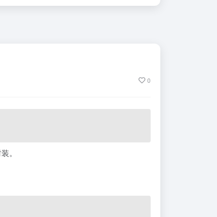
0
封装。