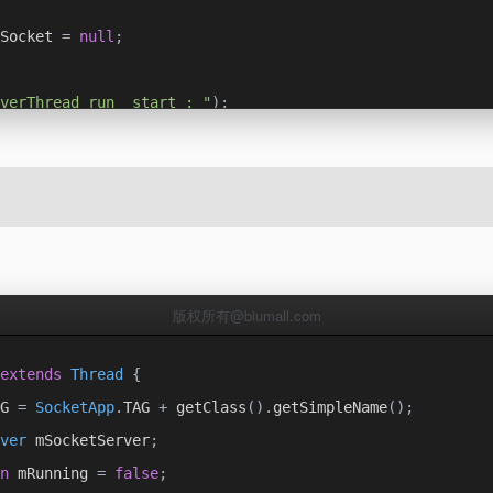
Socket 
=
null
;
verThread run  start : "
);
;
)
{
 serverSocket
)
{
ress
 inetAddress 
=
InetAddress
.
getByName
(
mSocketServer
.
g
AG
,
"run inetAddress : "
+
 inetAddress
);
 表示入栈连接的最大个数
版权所有@biumall.com
ocket 
=
new
ServerSocket
(
mSocketServer
.
getPort
(),
50
,
 in
rSocket = new ServerSocket(mSocketServer.getPort());
extends
Thread
{
Server
.
setServerSocket
(
serverSocket
);
G 
=
SocketApp
.
TAG 
+
 getClass
().
getSimpleName
();
socket 
=
 serverSocket
.
accept
();
//等待一个客户端的连接，在
ver
 mSocketServer
;
Server
.
setSocket
(
socket
);
n
 mRunning 
=
false
;