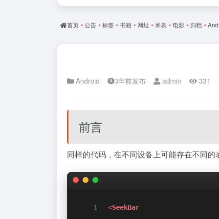
首页
•
公告
•
标签
•
书籍
•
网址
•
米表
•
电影
•
归档
•
And
Android
3年前发布
admin
331
前言
同样的代码，在不同设备上可能存在不同的
<
SeekBar