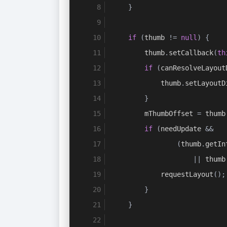
}
if
(
thumb 
!=
null
)
{
        thumb
.
setCallback
(
th
if
(
canResolveLayout
            thumb
.
setLayoutD
}
        mThumbOffset 
=
 thumb
if
(
needUpdate 
&&
(
thumb
.
getIn
||
 thumb
            requestLayout
();
}
}