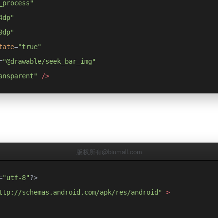
_process"
4dp"
0dp"
tate
=
"true"
=
"@drawable/seek_bar_img"
ansparent"
/>
版权所有@biumall.com
=
"utf-8"
?>
ttp://schemas.android.com/apk/res/android"
>