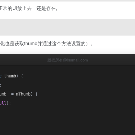
正常的UI放上去，还是存在。
始化也是获取thumb并通过这个方法设置的）。
版权所有@biumall.com
e
 thumb
)
{
;
umb 
!=
 mThumb
)
{
ull
);