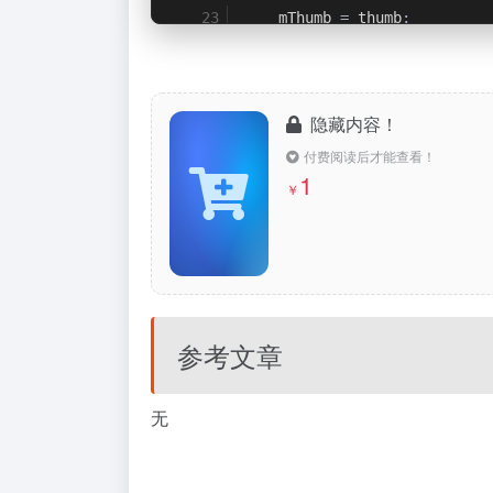
    mThumb 
=
 thumb
;
    applyThumbTint
();
    invalidate
();
隐藏内容！
付费阅读后才能查看！
1
if
(
needUpdate
)
{
￥
        updateThumbAndTrackP
if
(
thumb 
!=
null
&&
int
[]
 state 
=
 ge
            thumb
.
setState
(
s
参考文章
}
}
}
无