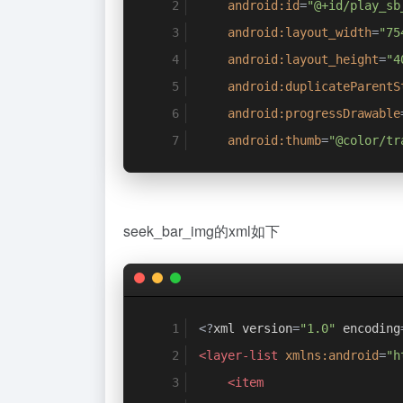
android:id
=
"@+id/play_sb
android:layout_width
=
"75
android:layout_height
=
"4
android:duplicateParentS
android:progressDrawable
android:thumb
=
"@color/tr
seek_bar_img的xml如下
<?
xml version
=
"1.0"
 encoding
<layer-list
xmlns:android
=
"h
<item