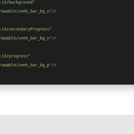
:id/background"
rawable/seek_bar_bg_n"
/>
:id/secondaryProgress"
rawable/seek_bar_bg_n"
/>
:id/progress"
rawable/seek_bar_bg_p"
/>