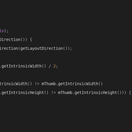
is
);
Direction
())
{
irection
(
getLayoutDirection
());
.
getIntrinsicWidth
()
/
2
;
trinsicWidth
()
!=
 mThumb
.
getIntrinsicWidth
()
.
getIntrinsicHeight
()
!=
 mThumb
.
getIntrinsicHeight
()))
{