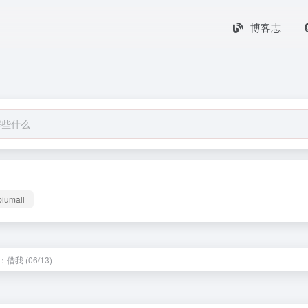
博客志
biumall
借我 (06/13)