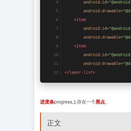
android:id
=
"@android
android:drawable
=
"@d
<item
android:id
=
"@android
android:drawable
=
"@d
<item
android:id
=
"@android
android:drawable
=
"@d
</layer-list>
进度条
progress上存在一个
黑点
。
正文