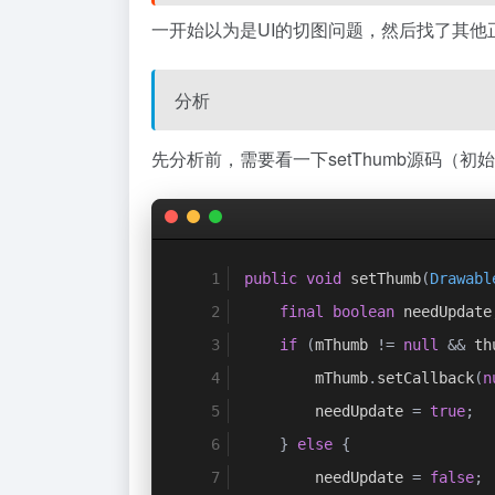
一开始以为是UI的切图问题，然后找了其他
分析
先分析前，需要看一下setThumb源码（初
public
void
 setThumb
(
Drawabl
final
boolean
 needUpdate
if
(
mThumb 
!=
null
&&
 th
        mThumb
.
setCallback
(
n
        needUpdate 
=
true
;
}
else
{
        needUpdate 
=
false
;