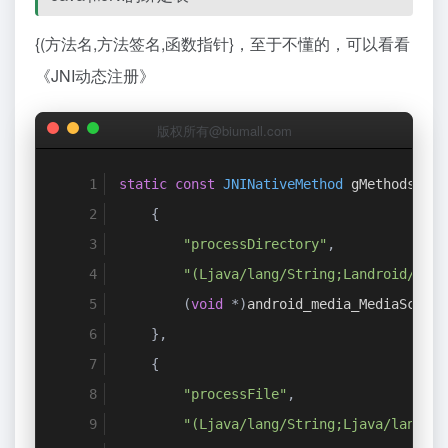
{(方法名,方法签名,函数指针}，至于不懂的，可以看看
《
JNI动态注册
》
版权所有@biumall.com
static
const
JNINativeMethod
 gMethods
[]
=
{
"processDirectory"
,
"(Ljava/lang/String;Landroid/medi
(
void
*)
android_media_MediaScanne
},
{
"processFile"
,
"(Ljava/lang/String;Ljava/lang/St