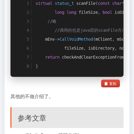
virtual
status_t
 scanFile
(
const
char
*
 pat
long
long
 fileSize
,
bool
 isDirect
//略
//调用的也是java层的scanFile方法
    mEnv
->
CallVoidMethod
(
mClient
,
 mScanFi
            fileSize
,
 isDirectory
,
 noMedi
return
 checkAndClearExceptionFromCall
}
复制
其他的不做介绍了。
参考文章