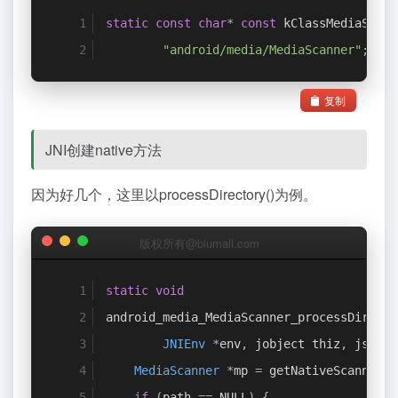
static
const
char
*
const
 kClassMediaScann
"android/media/MediaScanner"
;
复制
JNI创建native方法
因为好几个，这里以processDirectory()为例。
版权所有@biumall.com
static
void
android_media_MediaScanner_processDirecto
JNIEnv
*
env
,
 jobject thiz
,
 jstrin
MediaScanner
*
mp 
=
 getNativeScanner_l
if
(
path 
==
 NULL
)
{