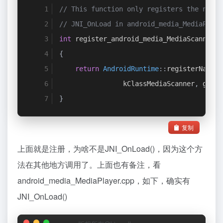
// This function only registers the nativ
// JNI_OnLoad in android_media_MediaPlaye
int
 register_android_media_MediaScanner
(
J
{
return
AndroidRuntime
::
registerNative
                kClassMediaScanner
,
 gMeth
}
复制
上面就是注册，为啥不是JNI_OnLoad()，因为这个方
法在其他地方调用了。上面也有备注，看
android_media_MediaPlayer.cpp，如下，确实有
JNI_OnLoad()