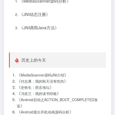
《
MediaScanner源码分析
》
《
JNI动态注册
》
《
JNI调用Java方法
》
历史上的今天
《
》
MediaScanner源码JNI介绍
《
》
付志勇：我的秋天没有忧伤
《
》
史铁生：想念地坛
《
》
冯友兰：我的读书经验
《
Android启动之ACTION_BOOT_COMPLETED发
》
送
《
》
Android退出开机动画源码分析