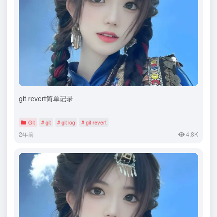
git revert简单记录
Git
# git
# git log
# git revert
2年前
4.8K