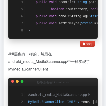
public
void
 scanFile
(
String
 path
,
lon
boolean
 isDirectory
,
boolean
 
public
void
 handleStringTag
(
String
 na
public
void
 setMimeType
(
String
 mimeTy
}
复制
JNI层也有一样的，然后在
android_media_MediaScanner.cpp中一样实现了
MyMediaScannerClient
版权所有@biumall.com
#android_media_MediaScanner.cpp中
MyMediaScannerClient
(
JNIEnv
*
env
,
 jobject