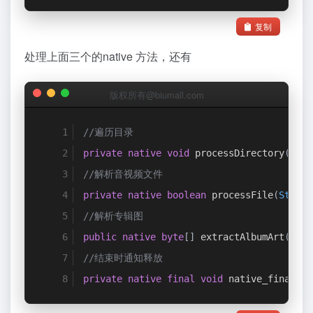
复制
处理上面三个的native 方法，还有
版权所有@biumall.com
//遍历目录
private
native
void
 processDirectory
(
Stri
//解析音视频文件
private
native
boolean
 processFile
(
String
//解析专辑图
public
native
byte
[]
 extractAlbumArt
(
File
//结束时通知释放
private
native
final
void
 native_finalize