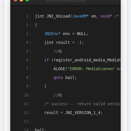
版权所有@biumall.com
jint JNI_OnLoad
(
JavaVM
*
 vm
,
void
*
/* rese
{
JNIEnv
*
 env 
=
 NULL
;
    jint result 
=
-
1
;
//略
if
(
register_android_media_MediaScann
        ALOGE
(
"ERROR: MediaScanner native
goto
 bail
;
}
//略
/* success -- return valid version nu
    result 
=
 JNI_VERSION_1_4
;
bail
: