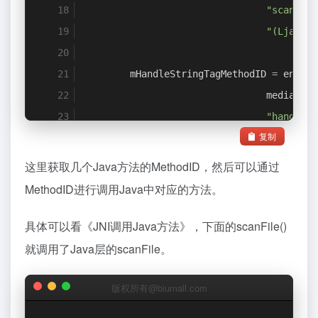
"scanFile
"(Ljava/l
        mHandleStringTagMethodID 
=
 env
->
G
                                mediaScan
"handleSt
复制
"(Ljava/l
这里获取几个Java方法的MethodID，然后可以通过
        mSetMimeTypeMethodID 
=
 env
->
GetMe
MethodID进行调用Java中对应的方法。
                                mediaScan
"setMimeT
具体可以看《
JNI调用Java方法
》，下面的scanFile()
"(Ljava/l
就调用了Java层的scanFile。
}
版权所有@biumall.com
}