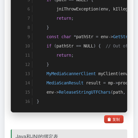
        jniThrowException
(
env
,
 kIllegalAr
return
;
}
const
char
*
pathStr 
=
 env
->
GetStringU
if
(
pathStr 
==
 NULL
)
{
// Out of mem
return
;
}
MyMediaScannerClient
 myClient
(
env
,
 cl
MediaScanResult
 result 
=
 mp
->
processD
    env
->
ReleaseStringUTFChars
(
path
,
 path
}
复制
Java和JNI的绑定表