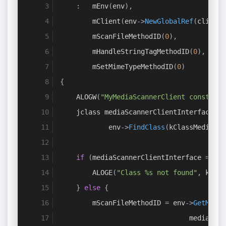
:
   mEnv
(
env
),
        mClient
(
env
->
NewGlobalRef
(
client
)
        mScanFileMethodID
(
0
),
        mHandleStringTagMethodID
(
0
),
        mSetMimeTypeMethodID
(
0
)
{
    ALOGW
(
"MyMediaScannerClient construct
    jclass mediaScannerClientInterface 
=
            env
->
FindClass
(
kClassMediaSca
if
(
mediaScannerClientInterface 
==
 NU
        ALOGE
(
"Class %s not found"
,
 kClas
}
else
{
        mScanFileMethodID 
=
 env
->
GetMetho
                                mediaScan