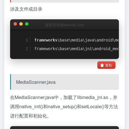
涉及文件或目录
版权所有@biumall.com
frameworks
\base\media\java\android\media\
frameworks\base\media\jni\android_media_M
复制
MediaScanner.java
在MediaScanner.java中，加载了libmedia_jni.so，并
调用native_init()和native_setup()和setLocale()等方法
进行配置和初始化。