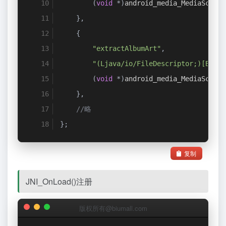
(
void
*)
android_media_MediaScanne
},
{
"extractAlbumArt"
,
"(Ljava/io/FileDescriptor;)[B"
,
(
void
*)
android_media_MediaScanne
},
//略
};
复制
JNI_OnLoad()注册
版权所有@biumall.com