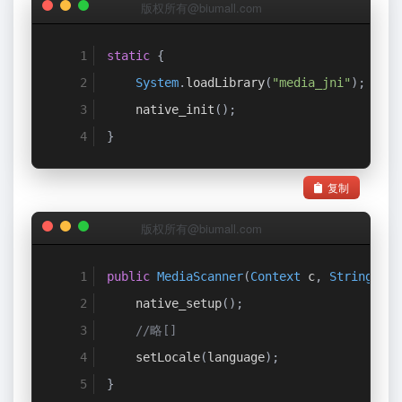
版权所有@biumall.com
static
{
System
.
loadLibrary
(
"media_jni"
);
    native_init
();
}
复制
版权所有@biumall.com
public
MediaScanner
(
Context
 c
,
String
 vol
    native_setup
();
//略[]
    setLocale
(
language
);
}