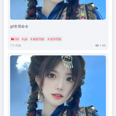
git常用命令
Git
# git
# 极客导航
# 读书导航
7个月前
1.6K