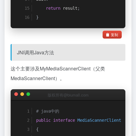
return
 result
;
}
复制
JNI调用Java方法
这个主要涉及MyMediaScannerClient（父类
MediaScannerClient）。
版权所有@biumall.com
# java中的
public
interface
MediaScannerClient
{