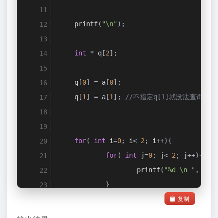
    printf
(
"\n"
);
int
*
 q
[
2
];
    q
[
0
]
=
 a
[
0
];
    q
[
1
]
=
 a
[
1
];
//不指定q[1]就没法查询到a
for
(
int
 i
=
0
;
 i
<
2
;
 i
++){
for
(
int
 j
=
0
;
 j
<
2
;
 j
++){
                    printf
(
"%d \n "
,
 q
[
i
}
复制
}
return
0
;