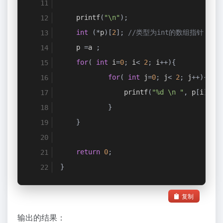
    printf
(
"\n"
);
int
(*
p
)[
2
];
//类型为int的数组指针
    p 
=
a 
;
for
(
int
 i
=
0
;
 i
<
2
;
 i
++){
for
(
int
 j
=
0
;
 j
<
2
;
 j
++){
                printf
(
"%d \n "
,
 p
[
i
][
j
]
}
}
return
0
;
}
复制
输出的结果：