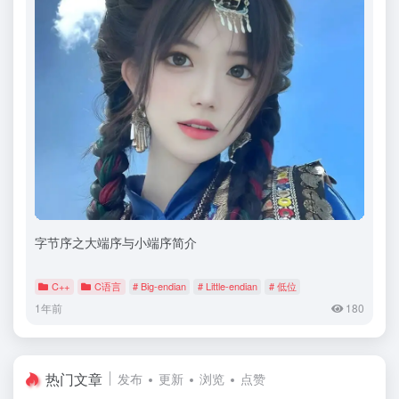
字节序之大端序与小端序简介
C++
C语言
# Big-endian
# Little-endian
# 低位
1年前
180
热门文章
发布
更新
浏览
点赞