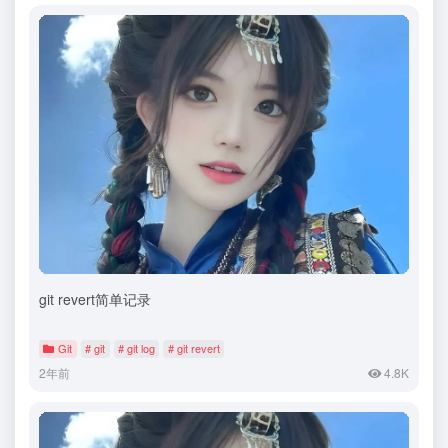
git revert简单记录
Git
# git
# git log
# git revert
2年前
4.8K