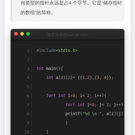
何类型的指针永远是占4 个字节。它是“储存指针
的数组”的简称。
版权所有@biumall.com
#include
<stdio.h>
int
 main
(){
int
 a
[
2
][
2
]=
{{
1
,
2
},{
3
,
4
}};
for
(
int
 i
=
0
;
 i
<
2
;
 i
++){
for
(
int
 j
=
0
;
 j
<
2
;
 j
++){
            printf
(
"%d \n "
,
 a
[
i
][
j
]);
}
}