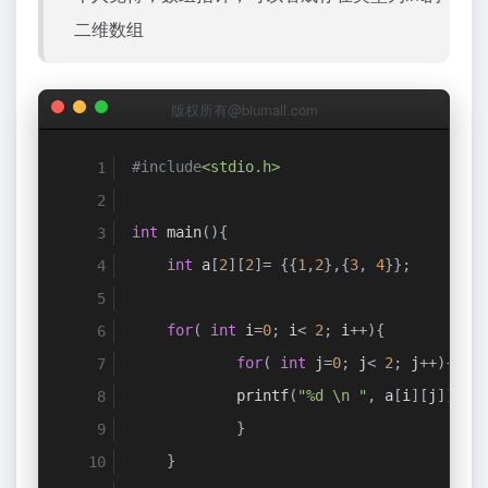
二维数组
版权所有@biumall.com
#include
<stdio.h>
int
 main
(){
int
 a
[
2
][
2
]=
{{
1
,
2
},{
3
,
4
}};
for
(
int
 i
=
0
;
 i
<
2
;
 i
++){
for
(
int
 j
=
0
;
 j
<
2
;
 j
++){
            printf
(
"%d \n "
,
 a
[
i
][
j
]);
}
}