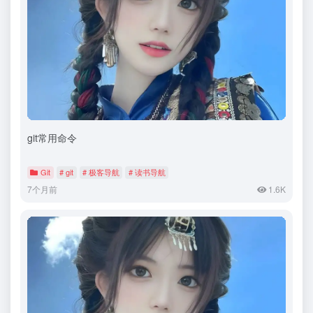
git常用命令
Git
# git
# 极客导航
# 读书导航
7个月前
1.6K