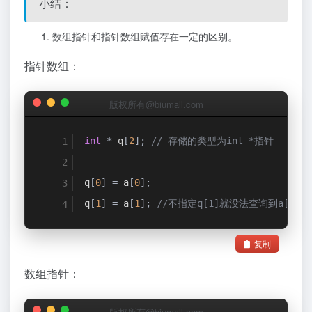
小结：
数组指针和指针数组赋值存在一定的区别。
指针数组：
版权所有@biumall.com
int
*
 q
[
2
];
// 存储的类型为int *指针
q
[
0
]
=
 a
[
0
];
q
[
1
]
=
 a
[
1
];
//不指定q[1]就没法查询到a[1]
复制
数组指针：
版权所有@biumall.com