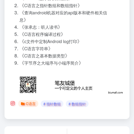
《
》
C语言之指针数组和数组指针
《
查询android机器对应的api版本和硬件相关信
》
息
《
》
张承志：听人读书
《
》
C语言程序编译过程
《
》
c文件中定制Android log打印
《
》
C语言字符串
《
》
C语言之基本数据类型
《
》
字节序之大端序与小端序简介
C语言
# 指针数组
# 数组指针