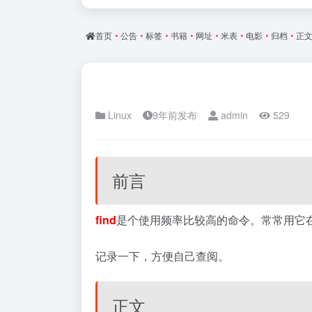
首页
•
公告
•
标签
•
书籍
•
网址
•
米表
•
电影
•
归档
•
正
Linux
9年前发布
admin
529
前言
find
是个使用频率比较高的命令。常常用它
记录一下，方便自己查阅。
正文