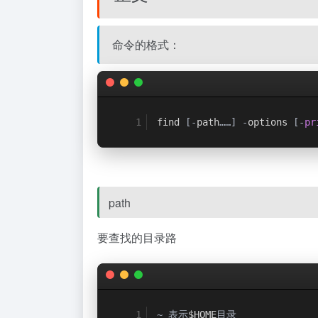
命令的格式：
find 
[-
path
……]
-
options 
[-
pr
path
要查找的目录路
~
表示
$HOME
目录