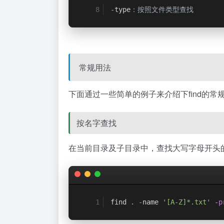
-
type
：按照文件类型查找
常规用法
下面通过一些简单的例子来介绍下find的常
按名字查找
在当前目录及子目录中，查找大写字母开头的t
find 
.
-
name 
'[A-Z]*.txt'
-
p