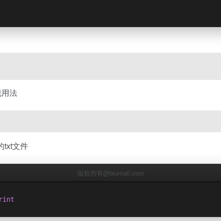
规用法
xt文件
版权所有@biumall.com
rint