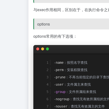
与exec作用相同，区别在于，在执行命令
options
options常用的有下选项：
-
name
：按照名字查找
-
perm
：安装权限查找
-
prune
：不再当前指定的目录下查
-
user
：文件属主来查找
-
group
：文件所属组来查找
-
nogroup
：查找无有效所属组的文
-
nouser
：查找无有效属主的文件