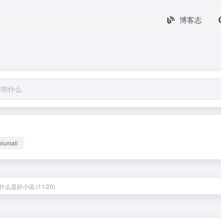
博客志
biumall
么是好小说 (11/20)