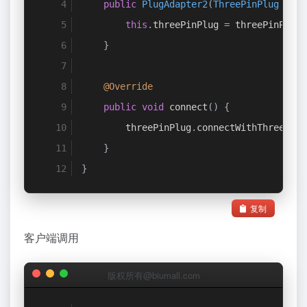
public
PlugAdapter2
(
ThreePinPlug
 thre
this
.
threePinPlug 
=
 threePinPlug
;
}
@Override
public
void
 connect
()
{
        threePinPlug
.
connectWithThreePins
}
}
复制
客户端调用
版权所有@biumall.com