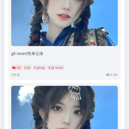
git revert简单记录
Git
# git
# git log
# git revert
2年前
4.8K