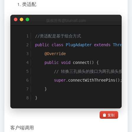
类适配
版权所有@biumall.com
//类适配是基于组合方式
public
class
PlugAdapter
extends
ThreePin
@Override
public
void
 connect
()
{
// 转换三孔插头的接口为两孔插头接口
super
.
connectWithThreePins
();
}
}
复制
客户端调用