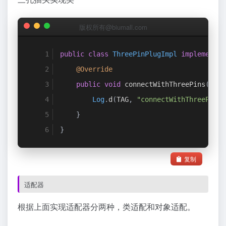
版权所有@biumall.com
public
class
ThreePinPlugImpl
implements
@Override
public
void
 connectWithThreePins
()
{
Log
.
d
(
TAG
,
"connectWithThreePins:
}
}
复制
适配器
根据上面实现适配器分两种，类适配和对象适配。