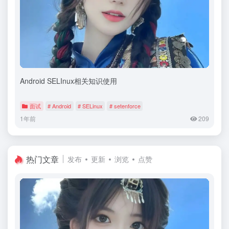
Android SELInux相关知识使用
面试
# Android
# SELinux
# setenforce
1年前
209
热门文章
发布
更新
浏览
点赞