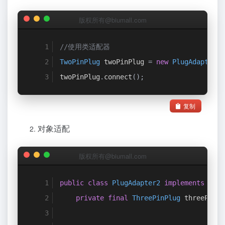
版权所有@biumall.com
//使用类适配器
TwoPinPlug
 twoPinPlug 
=
new
PlugAdapter
()
twoPinPlug
.
connect
();
复制
对象适配
版权所有@biumall.com
public
class
PlugAdapter2
implements
TwoP
private
final
ThreePinPlug
 threePinPl