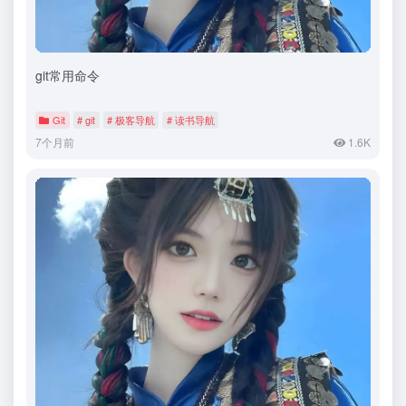
git常用命令
Git
# git
# 极客导航
# 读书导航
7个月前
1.6K